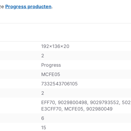
nze
Progress producten
.
192x136x20
2
Progress
MCFE05
7332543706105
2
EFF70, 9029800498, 9029793552, 50
E3CFF70, MCFE05, 902980049
6
15