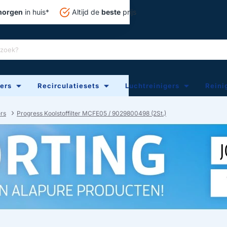
orgen
in huis*
Altijd de
beste
prijs
ters
Recirculatiesets
Luchtreinigers
Reini
ers
Progress Koolstoffilter MCFE05 / 9029800498 (2St.)