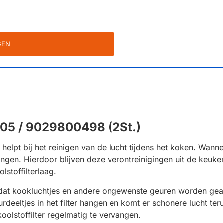
GEN
E05 / 9029800498 (2St.)
 helpt bij het reinigen van de lucht tijdens het koken. Wann
ngen. Hierdoor blijven deze verontreinigingen uit de keukenl
lstoffilterlaag.
or dat kookluchtjes en andere ongewenste geuren worden ge
eeltjes in het filter hangen en komt er schonere lucht ter
koolstoffilter regelmatig te vervangen.