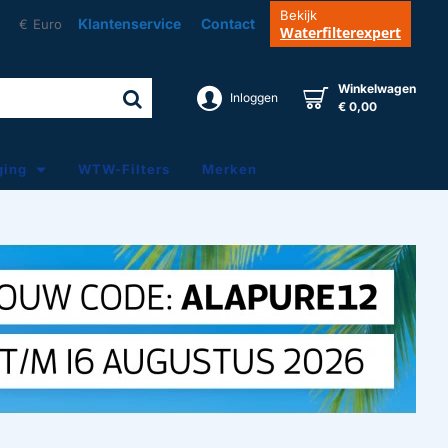
Bekijk
Klantenservice
Contact
€
Euro
Waterfilterexpert
Winkelwagen
Inloggen
€ 0,00
ging
WTW-Filters
Merken