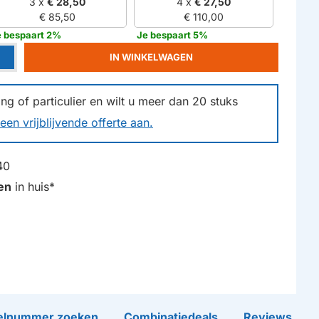
3 x
€ 28,50
4 x
€ 27,50
€ 85,50
€ 110,00
e bespaart 2%
Je bespaart 5%
IN WINKELWAGEN
g of particulier en wilt u meer dan
20
stuks
een vrijblijvende offerte aan.
40
en
in huis*
lnummer zoeken
Combinatiedeals
Reviews