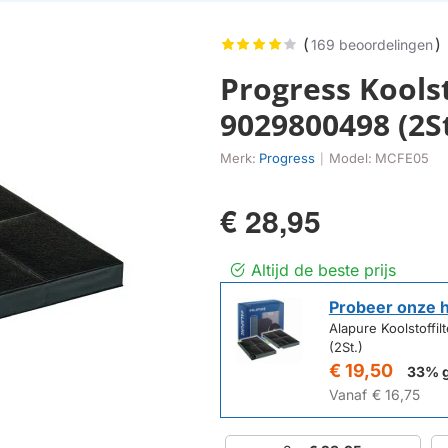
(
)
169 beoordelingen
Progress Koolst
9029800498 (2St
Merk:
Progress
Model:
MCFE05
|
€ 28,95
Altijd de beste prijs
Probeer onze 
Alapure Koolstoffi
(2St.)
€ 19,50
33% 
Vanaf
€ 16,75