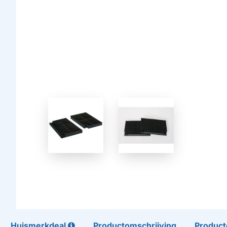
Huismerkdeal
Productomschrijving
Product