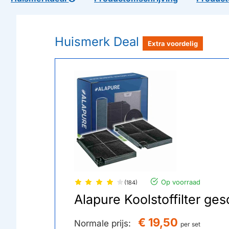
Huismerk Deal
Extra voordelig
Op voorraad
(184)
Alapure Koolstoffilter g
€ 19,50
Normale prijs:
per set