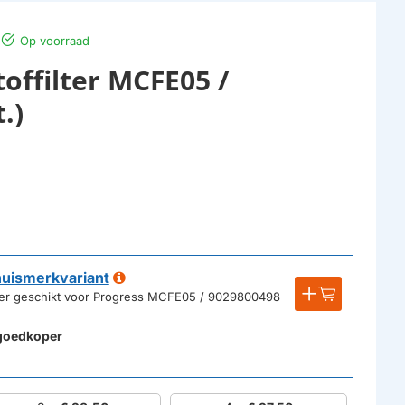
Op voorraad
offilter MCFE05 /
.)
huismerkvariant
lter geschikt voor Progress MCFE05 / 9029800498
goedkoper