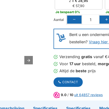
2 x
€ 28,95
€ 57,90
Je bespaart 0%
J
Aantal
Bent u een ondernemin
bestellen?
Vraag hier 
Verzending
gratis
vanaf €
Voor
17 uur
besteld,
morg
Altijd de
beste
prijs
CONTACT
9.0
/
10
uit 64857 reviews
omschrijving
Specificaties
Specificaties
Mode