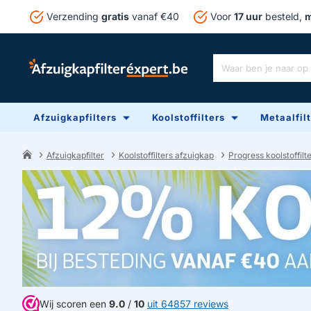
Verzending
gratis
vanaf €40
Voor
17 uur
besteld,
m
Waar
ben
je
Afzuigkapfilters
Koolstoffilters
Metaalfil
naar
op
zoek?
Afzuigkapfilter
Koolstoffilters afzuigkap
Progress koolstoffilt
home
Wij scoren een
9.0
/
10
uit 64857 reviews