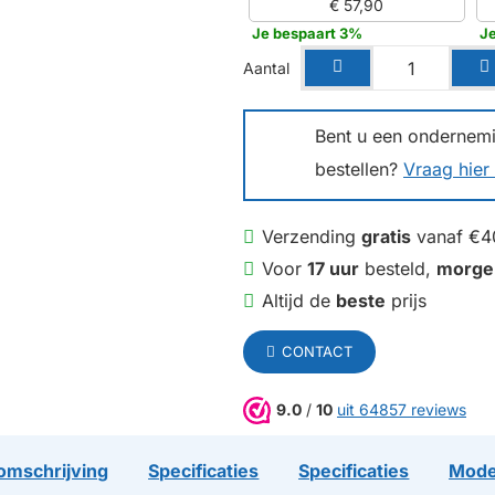
€ 57,90
Je bespaart 3%
J
Aantal
Bent u een ondernemin
bestellen?
Vraag hier 
Verzending
gratis
vanaf €4
Voor
17 uur
besteld,
morge
Altijd de
beste
prijs
CONTACT
9.0
/
10
uit 64857 reviews
omschrijving
Specificaties
Specificaties
Mode