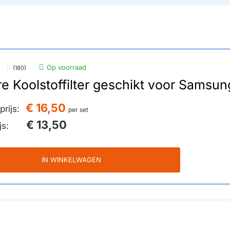
Op voorraad
(180)
re Koolstoffilter geschikt voor Sams
€ 16,50
rijs:
per set
€ 13,50
js:
IN WINKELWAGEN