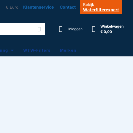
Bekijk
Klantenservice
Contact
€
Euro
Waterfilterexpert
Winkelwagen
Inloggen
€ 0,00
ging
WTW-Filters
Merken