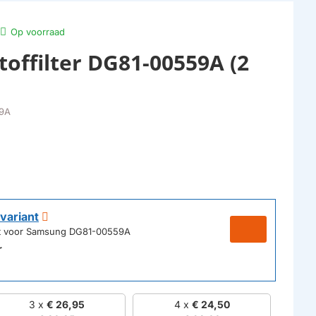
Op voorraad
offilter DG81-00559A (2
9A
variant
ikt voor Samsung DG81-00559A
r
3 x
€ 26,95
4 x
€ 24,50