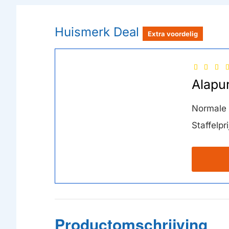
Huismerk Deal
Extra voordelig
Alapu
Normale p
Staffelpri
Productomschrijving