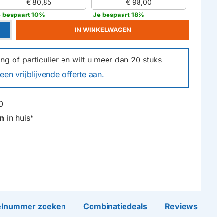
€ 80,85
€ 98,00
e bespaart 10%
Je bespaart 18%
IN WINKELWAGEN
g of particulier en wilt u meer dan
20
stuks
een vrijblijvende offerte aan.
0
n
in huis*
lnummer zoeken
Combinatiedeals
Reviews