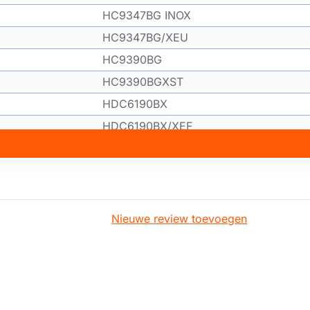
HC9347BG INOX
HC9347BG/XEU
HC9390BG
HC9390BGXST
HDC6190BX
HDC6190BX/XEF
HDC9147BX
HDC9147BX/XSA
HDC9B90UX
TECHNOWIND
Nieuwe review toevoegen