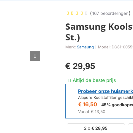
(
)
167 beoordelingen
Samsung Koolst
St.)
Merk:
Samsung
Model:
DG81-0055
|
€ 29,95
Altijd de beste prijs
Probeer onze huismerk
Alapure Koolstoffilter gesch
€ 16,50
45% goedkope
Vanaf
€ 13,50
2 x
€ 28,95