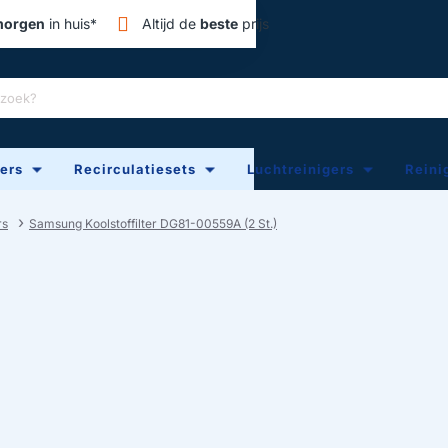
orgen
in huis*
Altijd de
beste
prijs
ters
Recirculatiesets
Luchtreinigers
Reini
rs
Samsung Koolstoffilter DG81-00559A (2 St.)