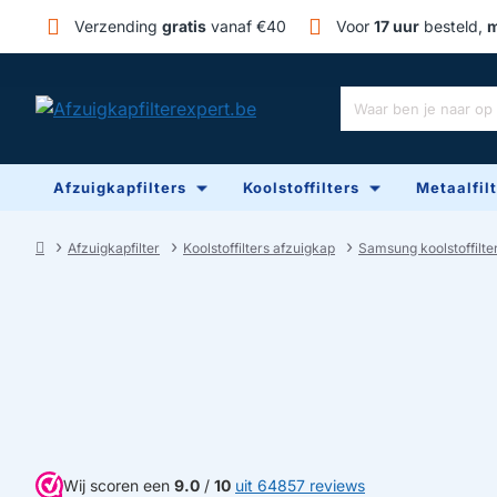
Verzending
gratis
vanaf €40
Voor
17 uur
besteld,
m
Waar
ben
je
Afzuigkapfilters
Koolstoffilters
Metaalfil
naar
op
zoek?
Afzuigkapfilter
Koolstoffilters afzuigkap
Samsung koolstoffilte
home
Wij scoren een
9.0
/
10
uit 64857 reviews