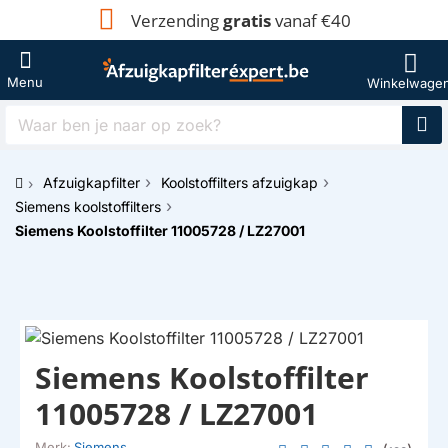
Verzending
gratis
vanaf €40
Waar
ben
je
Afzuigkapfilter
Koolstoffilters afzuigkap
naar
h
op
Siemens koolstoffilters
o
zoek?
Siemens Koolstoffilter 11005728 / LZ27001
m
e
Siemens Koolstoffilter
11005728 / LZ27001
Merk:
Siemens