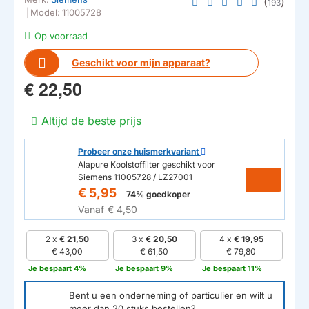
(
)
193
|
Model:
11005728
Op voorraad
Geschikt voor mijn apparaat?
€ 22,50
Altijd de beste prijs
Probeer onze huismerkvariant
Alapure Koolstoffilter geschikt voor
Siemens 11005728 / LZ27001
€ 5,95
74% goedkoper
Vanaf
€ 4,50
2 x
€ 21,50
3 x
€ 20,50
4 x
€ 19,95
€ 43,00
€ 61,50
€ 79,80
Je bespaart 4%
Je bespaart 9%
Je bespaart 11%
Bent u een onderneming of particulier en wilt u
meer dan
20
stuks bestellen?