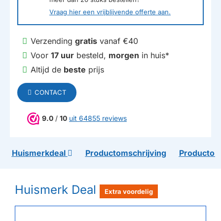
Vraag hier een vrijblijvende offerte aan.
Verzending
gratis
vanaf €40
Voor
17 uur
besteld,
morgen
in huis*
Altijd de
beste
prijs
CONTACT
9.0
/
10
uit 64855 reviews
Huismerkdeal
Productomschrijving
Productom
Huismerk Deal
Extra voordelig