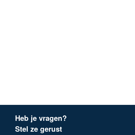
Siemens
LU11123
Siemens
DHZ2701/01
Siemens
LU63LCC50/04
Siemens
LU62LFA21/01
Siemens
LU62LFA21/02
Siemens
LU63LCC40/01
Siemens
LU63LCC40/02
Siemens
LU63LCC40/03
Siemens
LU63LCC40/04
Siemens
LU93LCC20
Heb je vragen?
Stel ze gerust