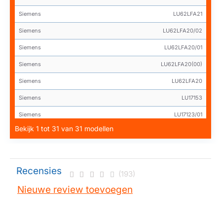
Siemens
LU62LFA21
Siemens
LU62LFA20/02
Siemens
LU62LFA20/01
Siemens
LU62LFA20(00)
Siemens
LU62LFA20
Siemens
LU17153
Siemens
LU17123/01
Bekijk 1 tot 31 van 31 modellen
Siemens
LU17123
Siemens
LU14163
Siemens
LU14153
Recensies
(193)
Siemens
LU14132
Nieuwe review toevoegen
Siemens
LU14123/01
Siemens
LU11123/01