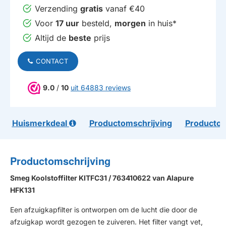
Verzending
gratis
vanaf €40
Voor
17 uur
besteld,
morgen
in huis*
Altijd de
beste
prijs
CONTACT
9.0
/
10
uit 64883 reviews
Huismerkdeal
Productomschrijving
Productom
Productomschrijving
Smeg Koolstoffilter KITFC31 / 763410622 van Alapure
HFK131
Een afzuigkapfilter is ontworpen om de lucht die door de
afzuigkap wordt gezogen te zuiveren. Het filter vangt vet,