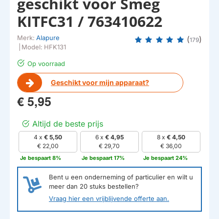
geschikt voor Smeg
KITFC31 / 763410622
Merk:
Alapure
(
)
179
|
Model:
HFK131
Op voorraad
Geschikt voor mijn apparaat?
€ 5,95
Altijd de beste prijs
4 x
€ 5,50
6 x
€ 4,95
8 x
€ 4,50
€ 22,00
€ 29,70
€ 36,00
Je bespaart 8%
Je bespaart 17%
Je bespaart 24%
Bent u een onderneming of particulier en wilt u
meer dan
20
stuks bestellen?
Vraag hier een vrijblijvende offerte aan.