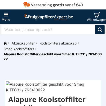
Verzending
gratis
vanaf €40
Waar
ben
je
Afzuigkapfilter
Koolstoffilters afzuigkap
naar
h
op
Smeg koolstoffilters
o
zoek?
Alapure Koolstoffilter geschikt voor Smeg KITFC31 / 7634106
m
22
e
Alapure Koolstoffilter
HUISMERK