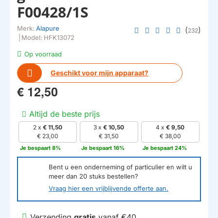
F00428/1S
Merk:
Alapure
(
)
232
|
Model:
HFK13072
Op voorraad
Geschikt voor mijn apparaat?
€ 12,50
Altijd de beste prijs
2 x
€ 11,50
3 x
€ 10,50
4 x
€ 9,50
€ 23,00
€ 31,50
€ 38,00
Je bespaart 8%
Je bespaart 16%
Je bespaart 24%
Bent u een onderneming of particulier en wilt u
meer dan
20
stuks bestellen?
Vraag hier een vrijblijvende offerte aan.
Verzending
gratis
vanaf €40