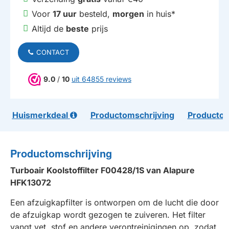
Voor
17 uur
besteld,
morgen
in huis*
Altijd de
beste
prijs
CONTACT
9.0
/
10
uit 64855 reviews
Huismerkdeal
Productomschrijving
Productom
Productomschrijving
Turboair Koolstoffilter F00428/1S van Alapure
HFK13072
Een afzuigkapfilter is ontworpen om de lucht die door
de afzuigkap wordt gezogen te zuiveren. Het filter
vangt vet, stof en andere verontreinigingen op, zodat