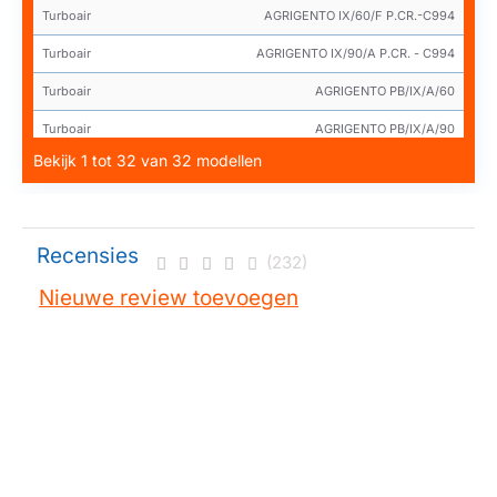
Turboair
AGRIGENTO IX/60/F P.CR.-C994
Turboair
AGRIGENTO IX/90/A P.CR. - C994
Turboair
AGRIGENTO PB/IX/A/60
Turboair
AGRIGENTO PB/IX/A/90
Bekijk 1 tot 32 van 32 modellen
Turboair
CARACALLA GREY/A/60/FM/U
Turboair
POMPEI IX/A/60-TA PRF0002621A
Turboair
POMPEI IX/A/70 PRF0004079A
Recensies
(232)
Turboair
POMPEI IX/A/90-TA PRF0004034A
Nieuwe review toevoegen
Turboair
POMPEI NW/S/IX/F/60 PRF0101955
Turboair
POMPEI NW/S/IX/F/90 PRF0043189
Turboair
PRF0008933
Turboair
PRF0015994
Turboair
PRF0046173