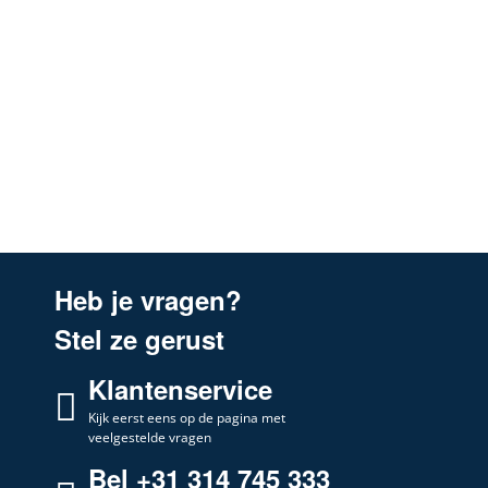
Turboair
PRF0046173A
Turboair
PRF0046224
Turboair
PRF0046224A
Turboair
208179746601
Turboair
CARACALLA GREY/A/60
Turboair
GEMMA 15
Turboair
GEMMA 15 X/F/100
Turboair
PRF0116037A
Heb je vragen?
Stel ze gerust
Klantenservice
Kijk eerst eens op de pagina met
veelgestelde vragen
Bel +31 314 745 333