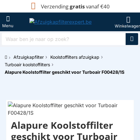
Verzending
gratis
vanaf €40
Waar
ben
je
Afzuigkapfilter
Koolstoffilters afzuigkap
naar
h
op
Turboair koolstoffilters
o
zoek?
Alapure Koolstoffilter geschikt voor Turboair F00428/1S
m
e
Alapure Koolstoffilter
HUISMERK
geschikt voor Turboair