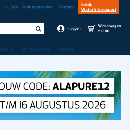
Bekijk
Klantenservice
Contact
€
Euro
Waterfilterexpert
Winkelwagen
Inloggen
€ 0,00
ging
WTW-Filters
Merken