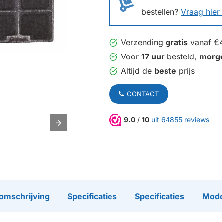
bestellen?
Vraag hier 
Verzending
gratis
vanaf €
Voor
17 uur
besteld,
morg
Altijd de
beste
prijs
CONTACT
9.0
/
10
uit 64855 reviews
omschrijving
Specificaties
Specificaties
Mode