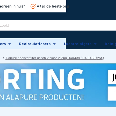
orgen
in huis*
Altijd de
beste
prijs
ters
Recirculatiesets
Luchtreinigers
Reini
Alapure Koolstoffilter geschikt voor V-Zug H40438 / H4.0438 (2St.)