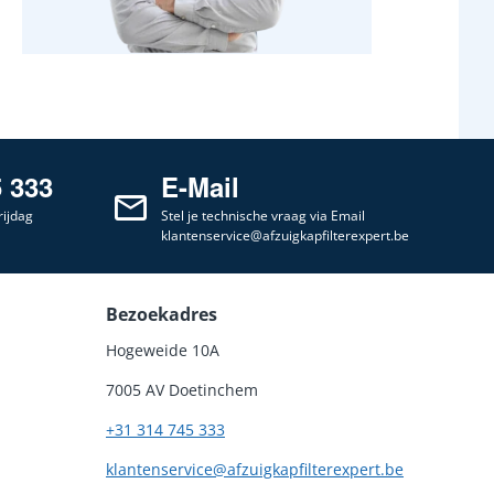
5 333
E-Mail
ijdag
Stel je technische vraag via Email
klantenservice@afzuigkapfilterexpert.be
Bezoekadres
Hogeweide 10A
7005 AV Doetinchem
+31 314 745 333
klantenservice@afzuigkapfilterexpert.be