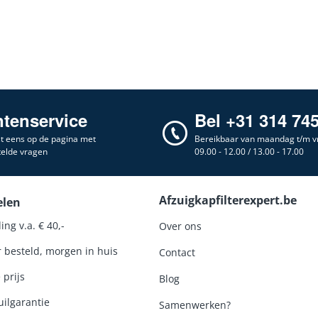
ntenservice
Bel +31 314 74
st eens op de pagina met
Bereikbaar van maandag t/m vr
telde vragen
09.00 - 12.00 / 13.00 - 17.00
Afzuigkapfilterexpert.be
elen
ing v.a. € 40,-
Over ons
r besteld, morgen in huis
Contact
 prijs
Blog
ilgarantie
Samenwerken?