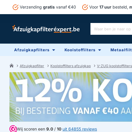
Verzending
gratis
vanaf €40
Voor
17 uur
besteld,
m
Waar
ben
je
Afzuigkapfilters
Koolstoffilters
Metaalfil
naar
op
zoek?
Afzuigkapfilter
Koolstoffilters afzuigkap
V-ZUG koolstoffilters
home
Wij scoren een
9.0
/
10
uit 64855 reviews