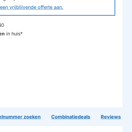
een vrijblijvende offerte aan.
40
en
in huis*
lnummer zoeken
Combinatiedeals
Reviews