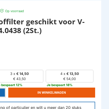
Op voorraad
ffilter geschikt voor V-
.0438 (2St.)
3 x
€ 14,50
4 x
€ 13,50
€ 43,50
€ 54,00
e bespaart 12%
Je bespaart 18%
IN WINKELWAGEN
g of particulier en wilt u meer dan
20
stuks