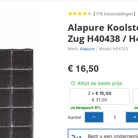
(
)
178 beoordelingen
Alapure Koolsto
Zug H40438 / H4
Merk:
Alapure
Model:
HFK153
|
€ 16,50
Altijd de beste prijs
2 x
€ 15,50
€ 31,00
Je bespaart 6%
J
Aantal
Bent u een ondernemin