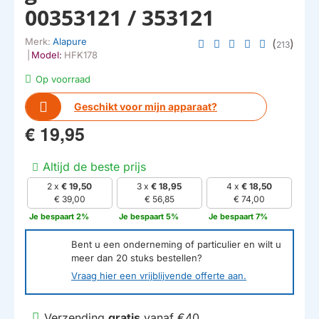
00353121 / 353121
Merk:
Alapure
(
)
213
|
Model:
HFK178
Op voorraad
Geschikt voor mijn apparaat?
€ 19,95
Altijd de beste prijs
2 x
€ 19,50
3 x
€ 18,95
4 x
€ 18,50
€ 39,00
€ 56,85
€ 74,00
Je bespaart 2%
Je bespaart 5%
Je bespaart 7%
Bent u een onderneming of particulier en wilt u
meer dan
20
stuks bestellen?
Vraag hier een vrijblijvende offerte aan.
Verzending
gratis
vanaf €40