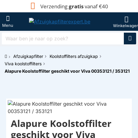
Verzending
gratis
vanaf €40
Waar
ben
je
Afzuigkapfilter
Koolstoffilters afzuigkap
naar
h
op
Viva koolstoffilters
o
zoek?
Alapure Koolstoffilter geschikt voor Viva 00353121 / 353121
m
e
Alapure Koolstoffilter
HUISMERK
geschikt voor Viva