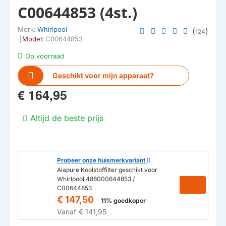
C00644853 (4st.)
Merk:
Whirlpool
(
)
124
|
Model:
C00644853
Op voorraad
Geschikt voor mijn apparaat?
€ 164,95
Altijd de beste prijs
Probeer onze huismerkvariant
Alapure Koolstoffilter geschikt voor
Whirlpool 488000644853 /
C00644853
€ 147,50
11% goedkoper
Vanaf
€ 141,95