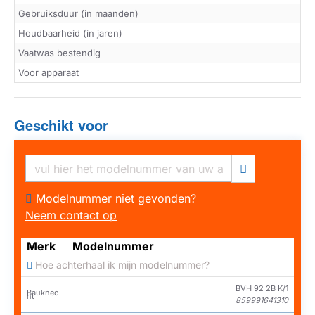
Gebruiksduur (in maanden)
Houdbaarheid (in jaren)
Vaatwas bestendig
Voor apparaat
Geschikt voor
Modelnummer niet gevonden?
Neem contact op
Merk
Modelnummer
Hoe achterhaal ik mijn modelnummer?
BVH 92 2B K/1
Bauknec
ht
859991641310