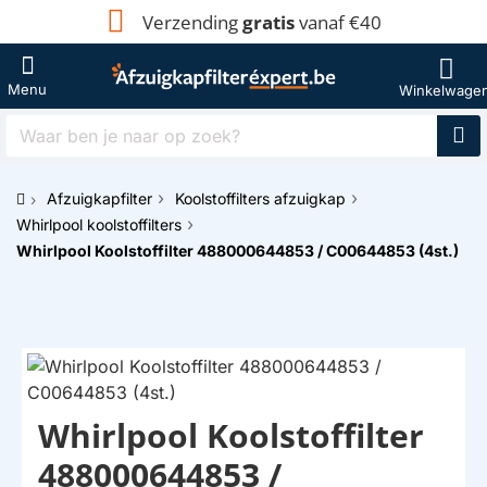
Verzending
gratis
vanaf €40
Waar
ben
je
Afzuigkapfilter
Koolstoffilters afzuigkap
naar
h
op
Whirlpool koolstoffilters
o
zoek?
Whirlpool Koolstoffilter 488000644853 / C00644853 (4st.)
m
e
Whirlpool Koolstoffilter
488000644853 /