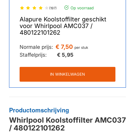
Op voorraad
(197)
Alapure Koolstoffilter geschikt
voor Whirlpool AMC037 /
480122101262
€ 7,50
Normale prijs:
per stuk
Staffelprijs:
€ 5,95
IN WINKELWAGEN
Productomschrijving
Whirlpool Koolstoffilter AMC037
/ 480122101262