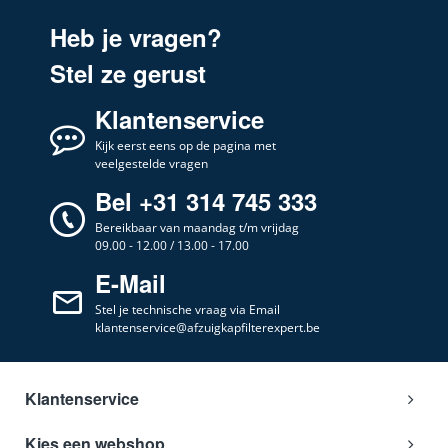
Whirlpoo
859991645500
l
Heb je vragen?
Whirlpoo
857951415120
l
Stel ze gerust
Whirlpoo
WCN65FLXH2G
l
Whirlpoo
Klantenservice
WSLK 66/2 AS X
l
Whirlpoo
Kijk eerst eens op de pagina met
WSLK66ASX
l
veelgestelde vragen
Whirlpoo
WSLK66/2ASX
l
Bel +31 314 745 333
Whirlpoo
859991551350
l
Bereikbaar van maandag t/m vrijdag
Whirlpoo
09.00 - 12.00 / 13.00 - 17.00
PRF0150083
l
E-Mail
Whirlpoo
WSLK 66/1 AS X
l
Stel je technische vraag via Email
Whirlpoo
WSLK66/1 AS X
l
klantenservice@afzuigkapfilterexpert.be
Klantenservice
Kies een webshop