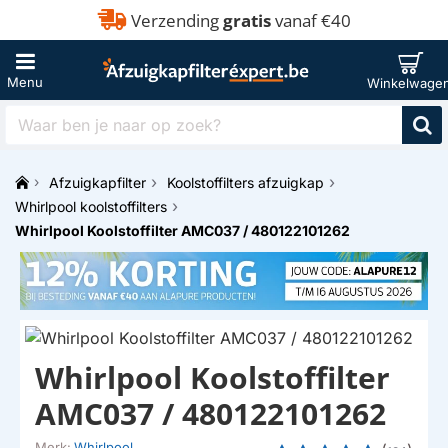
Verzending
gratis
vanaf €40
Waar
ben
je
Afzuigkapfilter
Koolstoffilters afzuigkap
naar
h
op
Whirlpool koolstoffilters
o
zoek?
Whirlpool Koolstoffilter AMC037 / 480122101262
m
e
Whirlpool Koolstoffilter
AMC037 / 480122101262
Merk:
Whirlpool