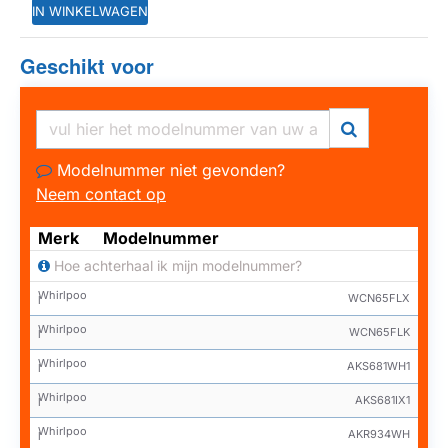
IN WINKELWAGEN
Geschikt voor
HUISMERK
Modelnummer niet gevonden?
Neem contact op
Merk
Modelnummer
Hoe achterhaal ik mijn modelnummer?
Whirlpoo
WCN65FLX
l
Whirlpoo
WCN65FLK
l
Whirlpoo
AKS681WH1
l
Whirlpoo
AKS681IX1
l
Whirlpoo
AKR934WH
l