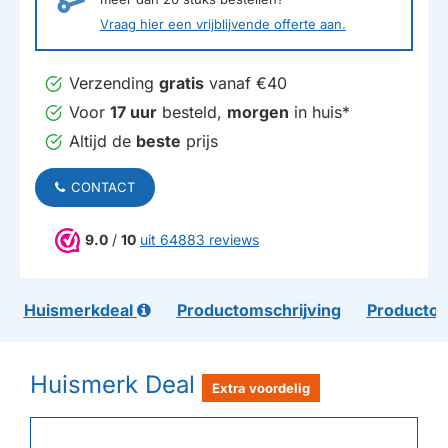
Vraag hier een vrijblijvende offerte aan.
Verzending
gratis
vanaf €40
Voor
17 uur
besteld,
morgen
in huis*
Altijd de
beste
prijs
CONTACT
9.0
/
10
uit 64883 reviews
Huismerkdeal
Productomschrijving
Productom
Huismerk Deal
Extra voordelig