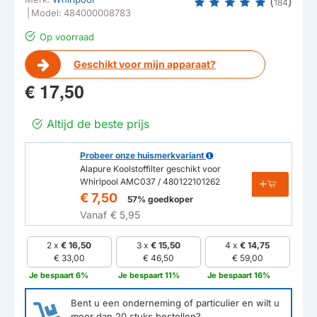
(
)
184
|
Model:
484000008783
Op voorraad
Geschikt voor mijn apparaat?
€ 17,50
Altijd de beste prijs
Probeer onze huismerkvariant
Alapure Koolstoffilter geschikt voor
Whirlpool AMC037 / 480122101262
€ 7,50
57% goedkoper
Vanaf
€ 5,95
2 x
€ 16,50
3 x
€ 15,50
4 x
€ 14,75
€ 33,00
€ 46,50
€ 59,00
Je bespaart 6%
Je bespaart 11%
Je bespaart 16%
Bent u een onderneming of particulier en wilt u
meer dan
20
stuks bestellen?