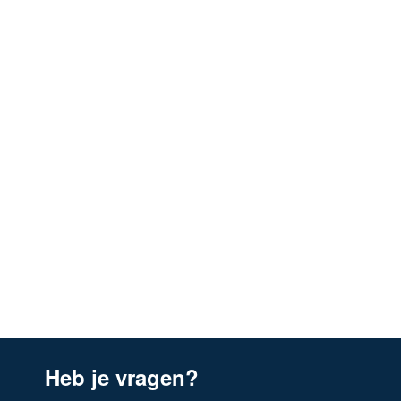
2460D D
AEG
94212053900
2490 D A
AEG
94212053800
2490D A
AEG
94212053800
825 D B
AEG
94211803600
825 D B
AEG
94211802600
825 D M
AEG
94211803500
825 D M
AEG
94212079800
825 D M
AEG
94211802500
8259 D M
Heb je vragen?
AEG
94211803700