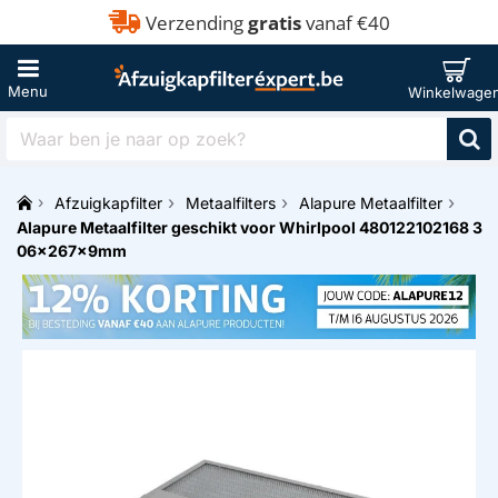
Verzending
gratis
vanaf €40
Waar
ben
je
Afzuigkapfilter
Metaalfilters
Alapure Metaalfilter
naar
h
Alapure Metaalfilter geschikt voor Whirlpool 480122102168 3
op
o
zoek?
06x267x9mm
m
e