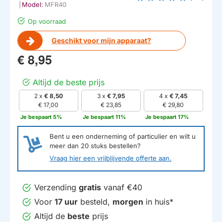
|
Model:
MFR40
Op voorraad
Geschikt voor mijn apparaat?
€ 8,95
Altijd de beste prijs
2 x
€ 8,50
3 x
€ 7,95
4 x
€ 7,45
HUISMERK
€ 17,00
€ 23,85
€ 29,80
Je bespaart 5%
Je bespaart 11%
Je bespaart 17%
Bent u een onderneming of particulier en wilt u
meer dan
20
stuks bestellen?
Vraag hier een vrijblijvende offerte aan.
Verzending
gratis
vanaf €40
Voor
17 uur
besteld,
morgen
in huis*
Altijd de
beste
prijs