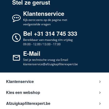
Stel ze gerust
8259 D M
AEG
94211802700
Klantenservice
8259 D M
AEG
Kijk eerst eens op de pagina met
94212079700
veelgestelde vragen
8259 M
AEG
Bel +31 314 745 333
94211802700
Bereikbaar van maandag t/m vrijdag
8259D M
AEG
09.00 - 12.00 / 13.00 - 17.00
94212079700
E-Mail
8259D M
AEG
94211803700
Stel je technische vraag via Email
klantenservice@afzuigkapfilterexpert.be
8259D M
AEG
94211802700
825D B
AEG
Klantenservice
94211802600
825D B
Kies een webshop
AEG
94211803600
Afzuigkapfilterexpert.be
825D M
AEG
94211802500