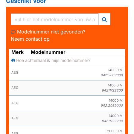
Geschikt voor
Modelnummer niet gevonden?
Neem contact op
HUISMERK
HUISMERK
Merk
Modelnummer
Hoe achterhaal ik mijn modelnummer?
1400 D M
AEG
94212069000
1400 D M
AEG
94211722200
1400D M
AEG
94212069000
1400D M
AEG
94211722200
2000 D M
AEG