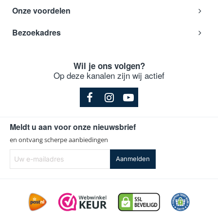
Onze voordelen
825D M
AEG
94211803500
Bezoekadres
825D M
AEG
94212079800
835 D B
Wil je ons volgen?
AEG
94212047700
Op deze kanalen zijn wij actief
835 D M
AEG
94212047600
8359 D M
AEG
94212047500
Meldt u aan voor onze nieuwsbrief
8359D M
en ontvang scherpe aanbiedingen
AEG
94212047500
Uw
Aanmelden
835D B
e-
AEG
94212047700
mailadres
835D M
AEG
94212047600
AWH 6400 AM
AEG
94212256100