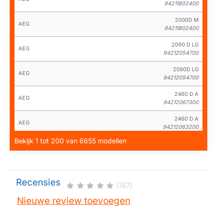
94211802400
2000D M
AEG
94211802400
2090 D LG
AEG
94212054700
2090D LG
AEG
94212054700
2460 D A
AEG
94212067300
2460 D A
AEG
94212063200
Bekijk 1 tot 200 van 6655 modellen
2460 D D
AEG
94212053900
2460D A
AEG
94212067300
Recensies
(187)
2460D A
AEG
Nieuwe review toevoegen
94212063200