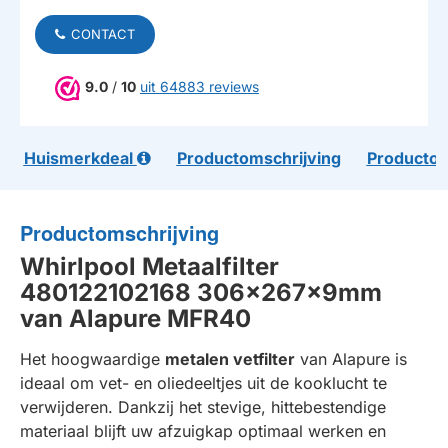
CONTACT
9.0
/
10
uit 64883 reviews
Huismerkdeal
Productomschrijving
Productom
Productomschrijving
Whirlpool Metaalfilter
480122102168 306x267x9mm
van Alapure MFR40
Het hoogwaardige
metalen vetfilter
van Alapure is
ideaal om vet- en oliedeeltjes uit de kooklucht te
verwijderen. Dankzij het stevige, hittebestendige
materiaal blijft uw afzuigkap optimaal werken en