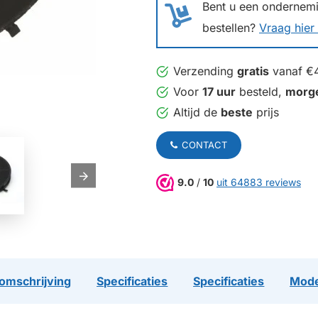
Bent u een ondernemin
bestellen?
Vraag hier 
Verzending
gratis
vanaf €
Voor
17 uur
besteld,
morg
Altijd de
beste
prijs
CONTACT
9.0
/
10
uit 64883 reviews
omschrijving
Specificaties
Specificaties
Mode