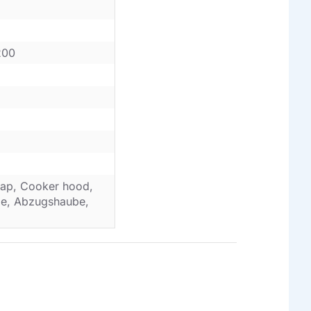
200
ap, Cooker hood,
ube, Abzugshaube,