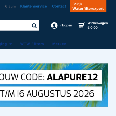
Bekijk
Klantenservice
Contact
€
Euro
Waterfilterexpert
Winkelwagen
Inloggen
€ 0,00
ging
WTW-Filters
Merken