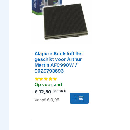
Alapure Koolstoffilter
geschikt voor Arthur
Martin AFC990W /
9029793693
Op voorraad
€ 12,50
per stuk
Vanaf
€ 9,95
HUISMERK