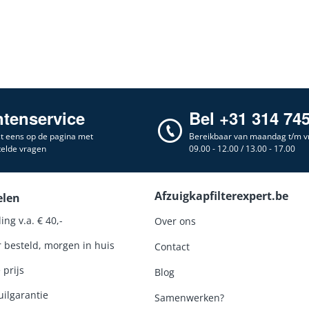
ntenservice
Bel +31 314 74
st eens op de pagina met
Bereikbaar van maandag t/m vr
telde vragen
09.00 - 12.00 / 13.00 - 17.00
Afzuigkapfilterexpert.be
elen
ing v.a. € 40,-
Over ons
r besteld, morgen in huis
Contact
 prijs
Blog
ilgarantie
Samenwerken?