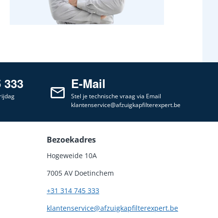
5 333
E-Mail
ijdag
Stel je technische vraag via Email
klantenservice@afzuigkapfilterexpert.be
Bezoekadres
Hogeweide 10A
7005 AV Doetinchem
+31 314 745 333
klantenservice@afzuigkapfilterexpert.be