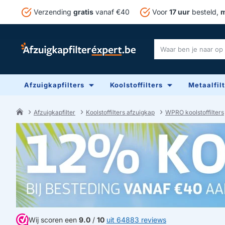
Verzending
gratis
vanaf €40
Voor
17 uur
besteld,
m
Waar
ben
je
Afzuigkapfilters
Koolstoffilters
Metaalfil
naar
op
zoek?
Afzuigkapfilter
Koolstoffilters afzuigkap
WPRO koolstoffilters
home
Wij scoren een
9.0
/
10
uit 64883 reviews