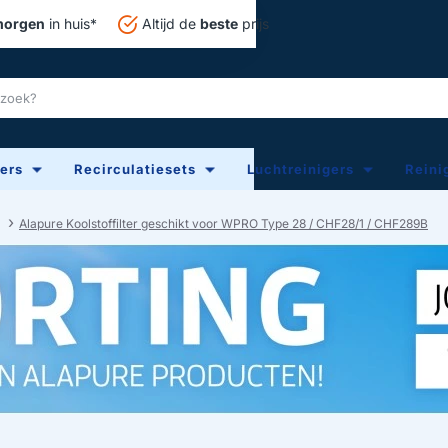
orgen
in huis*
Altijd de
beste
prijs
ters
Recirculatiesets
Luchtreinigers
Reini
Alapure Koolstoffilter geschikt voor WPRO Type 28 / CHF28/1 / CHF289B