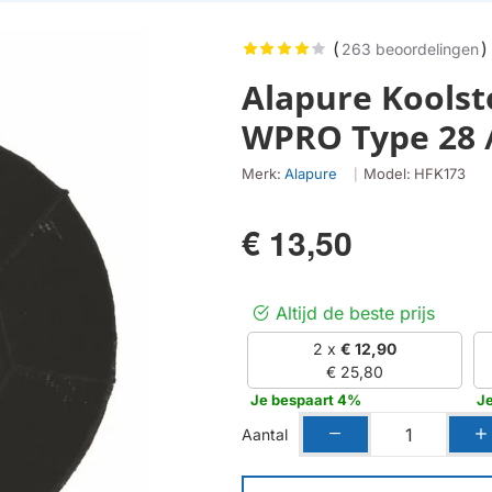
(
)
263 beoordelingen
Alapure Koolsto
WPRO Type 28 /
Merk:
Alapure
Model:
HFK173
|
€ 13,50
Altijd de beste prijs
2 x
€ 12,90
€ 25,80
Je bespaart 4%
J
Aantal