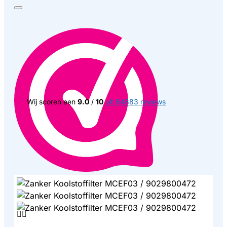
Wij scoren een
9.0
/
10
uit 64883 reviews