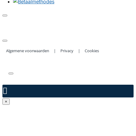
Algemene voorwaarden
|
Privacy
|
Cookies
Copyright ©
2026 | Afzuigkapfilterexpert.be
×