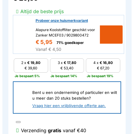
Altijd de beste prijs
Probeer onze huismerkvariant
Alapure Koolstoffilter geschikt voor
Zanker MCEF03 / 9029800472
€ 5,95
71% goedkoper
Vanaf
€ 4,50
2 x
€ 19,80
3 x
€ 17,80
4 x
€ 16,80
€ 39,60
€ 53,40
€ 67,20
Je bespaart 5%
Je bespaart 14%
Je bespaart 19%
Bent u een onderneming of particulier en wilt
u meer dan
20
stuks bestellen?
Vraag hier een vrijblijvende offerte aan.
Verzending
gratis
vanaf €40