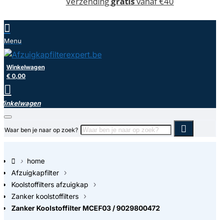
Verzending
gratis
vanaf €40
Winkelwagen
€ 0,00
Waar ben je naar op zoek?
home
Afzuigkapfilter
Koolstoffilters afzuigkap
Zanker koolstoffilters
Zanker Koolstoffilter MCEF03 / 9029800472