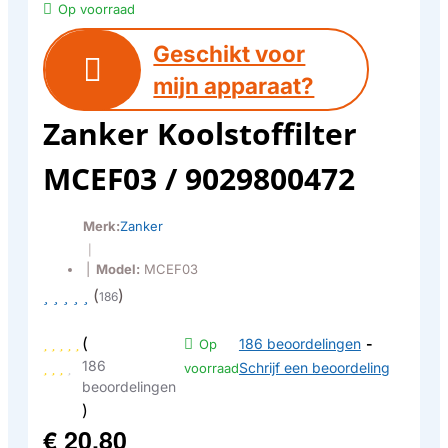
Op voorraad
Geschikt voor
mijn apparaat?
Zanker Koolstoffilter
MCEF03 / 9029800472
Merk:
Zanker
|
|
Model:
MCEF03
(
)
186
(
186 beoordelingen
-
Op
186
Schrijf een beoordeling
voorraad
beoordelingen
)
€ 20,80