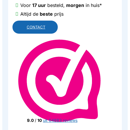
Voor
17 uur
besteld,
morgen
in huis*
Altijd de
beste
prijs
CONTACT
9.0
/
10
uit 64883 reviews