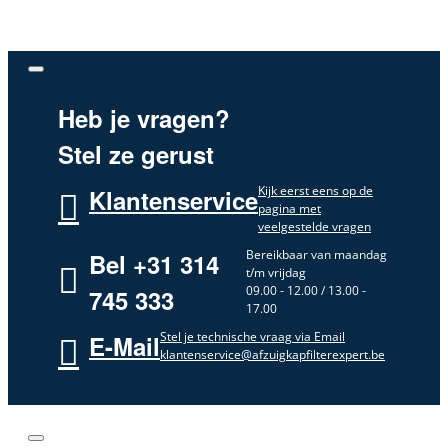
Heb je vragen?
Stel ze gerust
Kijk eerst eens op de
Klantenservice
pagina met
veelgestelde vragen
Bereikbaar van maandag
Bel +31 314
t/m vrijdag
09.00 - 12.00 / 13.00 -
745 333
17.00
Stel je technische vraag via Email
E-Mail
klantenservice@afzuigkapfilterexpert.be