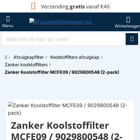
Verzending
gratis
vanaf €40
Waar
ben
je
Afzuigkapfilter
Koolstoffilters afzuigkap
naar
h
op
Zanker koolstoffilters
o
zoek?
Zanker Koolstoffilter MCFE09 / 9029800548 (2-pack)
m
e
Zanker Koolstoffilter
MCFE09 / 9029800548 (2-