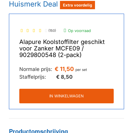
Huismerk Deal
Extra voordelig
Op voorraad
(150)
Alapure Koolstoffilter geschikt
voor Zanker MCFE09 /
9029800548 (2-pack)
€ 11,50
Normale prijs:
per set
Staffelprijs:
€ 8,50
IN WINKELWAGEN
Productomschrijving