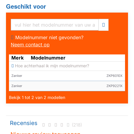
Geschikt voor
Modelnummer niet gevonden?
Neem contact op
Merk
Modelnummer
Hoe achterhaal ik mijn modelnummer?
Zanker
ZKP6010X
Zanker
ZKP9221X
Bekijk 1 tot 2 van 2 modellen
Recensies
(218)