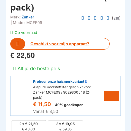
pack)
Merk:
Zanker
(
)
218
|
Model:
MCFE09
Op voorraad
Geschikt voor mijn apparaat?
€ 22,50
Altijd de beste prijs
Probeer onze huismerkvariant
Alapure Koolstoffilter geschikt voor
Zanker MCFE09 / 9029800548 (2-
pack)
€ 11,50
49% goedkoper
Vanaf
€ 8,50
2 x
€ 21,50
3 x
€ 19,95
€ 43,00
€ 59,85