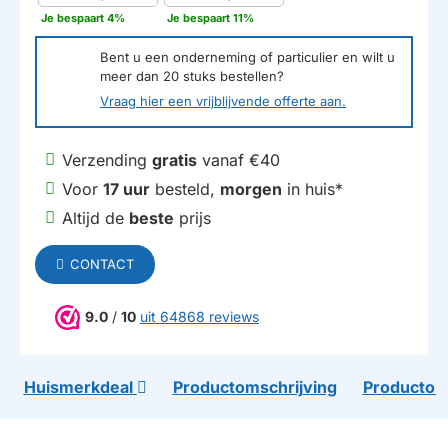
Je bespaart 4%
Je bespaart 11%
Bent u een onderneming of particulier en wilt u
meer dan
20
stuks bestellen?
Vraag hier een vrijblijvende offerte aan.
Verzending
gratis
vanaf €40
Voor
17 uur
besteld,
morgen
in huis*
Altijd de
beste
prijs
CONTACT
9.0
/
10
uit 64868 reviews
Huismerkdeal
Productomschrijving
Productom