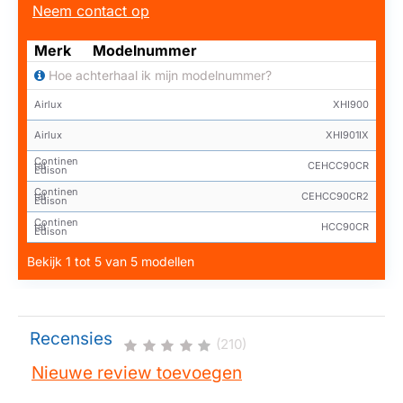
Neem contact op
Merk
Modelnummer
Hoe achterhaal ik mijn modelnummer?
Airlux
XHI900
Airlux
XHI901IX
Continen
tal
CEHCC90CR
Edison
Continen
tal
CEHCC90CR2
Edison
Continen
tal
HCC90CR
Edison
Bekijk 1 tot 5 van 5 modellen
Recensies
(210)
Nieuwe review toevoegen