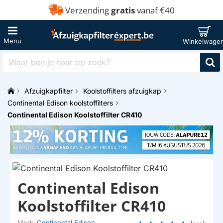
Verzending
gratis
vanaf €40
Waar
ben
je
Afzuigkapfilter
Koolstoffilters afzuigkap
naar
h
op
Continental Edison koolstoffilters
o
zoek?
Continental Edison Koolstoffilter CR410
m
e
NKORT LEVERBAAR
Continental Edison
Koolstoffilter CR410
Merk:
Continental Edison