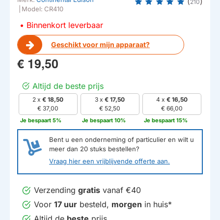
(
)
210
|
Model:
CR410
Binnenkort leverbaar
Geschikt voor mijn apparaat?
€ 19,50
Altijd de beste prijs
2 x
€ 18,50
3 x
€ 17,50
4 x
€ 16,50
€ 37,00
€ 52,50
€ 66,00
Je bespaart 5%
Je bespaart 10%
Je bespaart 15%
Bent u een onderneming of particulier en wilt u
meer dan
20
stuks bestellen?
Vraag hier een vrijblijvende offerte aan.
Verzending
gratis
vanaf €40
Voor
17 uur
besteld,
morgen
in huis*
Altijd de
beste
prijs