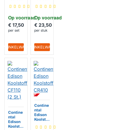
filter
filter
2KSF00
564565
2
Op voorraad
Op voorraad
€ 17,50
€ 23,50
per set
per stuk
IN WINKELWAGEN
IN WINKELWAGEN
BI
N
N
E
N
K
R
T
L
E
V
E
R
B
A
A
O
R
Contine
ntal
Contine
Edison
ntal
Koolstof
Edison
filter
Koolstof
CR410