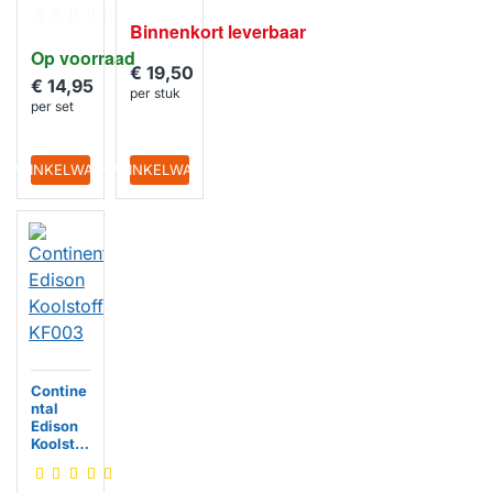
filter
CF110
Binnenkort leverbaar
(2 St.)
Op voorraad
€ 19,50
€ 14,95
per stuk
per set
IN WINKELWAGEN
IN WINKELWAGEN
Contine
ntal
Edison
Koolstof
filter
KF003