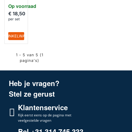
Op voorraad
€ 18,50
per set
IN WINKELWAGEN
1 - 5 van 5 (1
pagina's)
Heb je vragen?
Stel ze gerust
Klantenservice
Kijk eerst eens op de pagina met
veelgestelde vragen
Bel +31 314 745 333