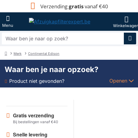
Verzending
gratis
vanaf €40
Waar
ben
je
Merk
Continental Edison
naar
home
op
Waar ben je naar opzoek?
zoek?
Openen
Product niet gevonden?
Soort
Merk
Gratis verzending
Bij bestellingen vanaf €40
Model
Snelle levering