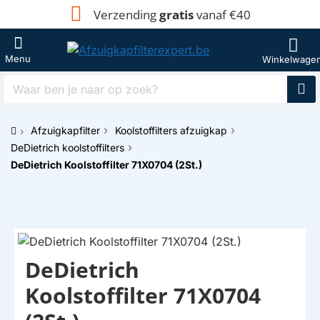
Verzending
gratis
vanaf €40
Waar
ben
je
Afzuigkapfilter
Koolstoffilters afzuigkap
naar
h
op
DeDietrich koolstoffilters
o
zoek?
DeDietrich Koolstoffilter 71X0704 (2St.)
m
e
DeDietrich
Koolstoffilter 71X0704