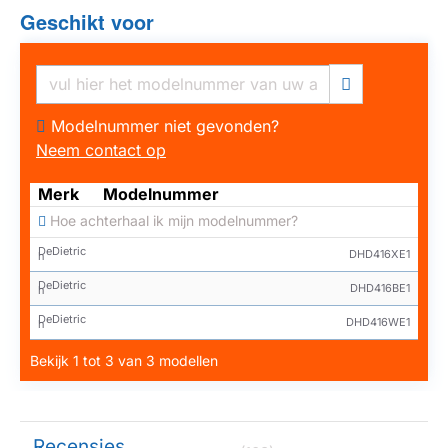
Geschikt voor
Modelnummer niet gevonden?
Neem contact op
Merk
Modelnummer
Hoe achterhaal ik mijn modelnummer?
DeDietric
DHD416XE1
h
DeDietric
DHD416BE1
h
DeDietric
DHD416WE1
h
Bekijk 1 tot 3 van 3 modellen
Recensies