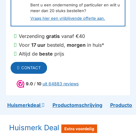
Bent u een onderneming of particulier en wilt u
meer dan
20
stuks bestellen?
Vraag hier een vrijblijvende offerte aan.
Verzending
gratis
vanaf €40
Voor
17 uur
besteld,
morgen
in huis*
Altijd de
beste
prijs
CONTACT
9.0
/
10
uit 64883 reviews
Huismerkdeal
Productomschrijving
Productom
Huismerk Deal
Extra voordelig