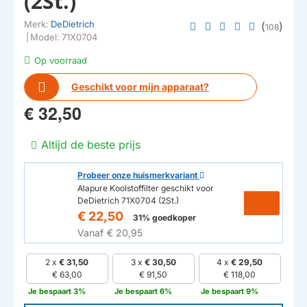
(2St.)
Merk:
DeDietrich
(
)
108
|
Model:
71X0704
Op voorraad
Geschikt voor mijn apparaat?
€ 32,50
Altijd de beste prijs
Probeer onze huismerkvariant
Alapure Koolstoffilter geschikt voor
DeDietrich 71X0704 (2St.)
€ 22,50
31% goedkoper
Vanaf
€ 20,95
2 x
€ 31,50
3 x
€ 30,50
4 x
€ 29,50
€ 63,00
€ 91,50
€ 118,00
Je bespaart 3%
Je bespaart 6%
Je bespaart 9%