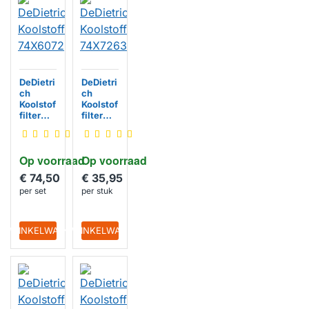
DeDietri
DeDietri
ch
ch
Koolstof
Koolstof
filter
filter
74X607
74X726
2
3
Op voorraad
Op voorraad
€ 74,50
€ 35,95
per set
per stuk
IN WINKELWAGEN
IN WINKELWAGEN