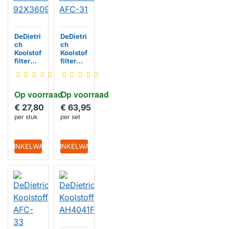
DeDietri
DeDietri
ch
ch
Koolstof
Koolstof
filter
filter
92X360
AFC-31
9
Op voorraad
Op voorraad
€ 27,80
€ 63,95
per stuk
per set
IN WINKELWAGEN
IN WINKELWAGEN