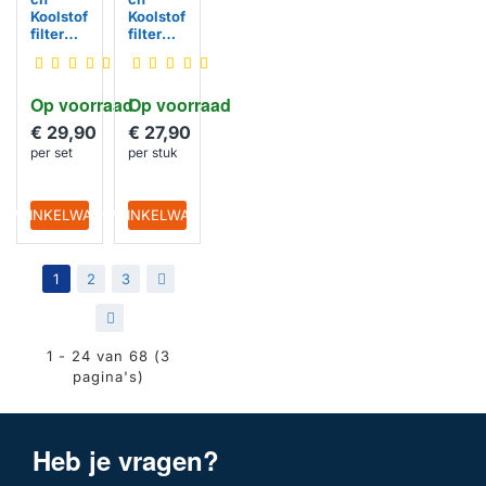
Koolstof
Koolstof
filter
filter
AH4066
AK207A
F1
E1
Op voorraad
Op voorraad
€ 29,90
€ 27,90
per set
per stuk
IN WINKELWAGEN
IN WINKELWAGEN
1
2
3
>
>|
1 - 24 van 68 (3
pagina's)
Heb je vragen?