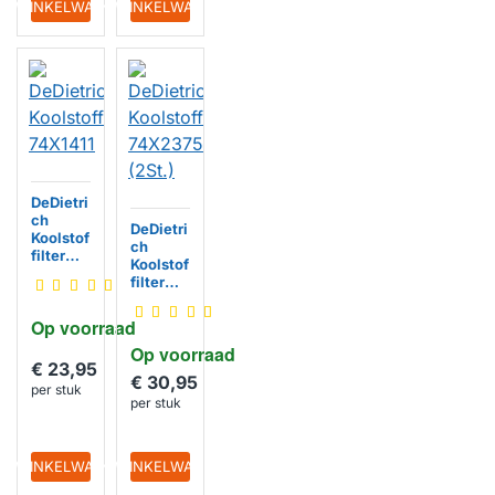
IN WINKELWAGEN
IN WINKELWAGEN
DeDietri
ch
DeDietri
Koolstof
ch
filter
Koolstof
74X1411
filter
74X237
5 (2St.)
Op voorraad
Op voorraad
€ 23,95
€ 30,95
per stuk
per stuk
IN WINKELWAGEN
IN WINKELWAGEN