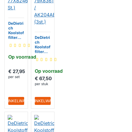
DeDietri
ch
Koolstof
filter
DeDietri
77X824
ch
6 (2 St.)
Koolstof
filter
Op voorraad
79X836
1 /
AK204
Op voorraad
AE1
€ 27,95
(3st.)
per set
€ 67,50
per stuk
IN WINKELWAGEN
IN WINKELWAGEN