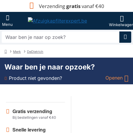
Verzending
gratis
vanaf €40
Waar
ben
je
Merk
DeDietrich
naar
home
op
Waar ben je naar opzoek?
zoek?
Openen
Product niet gevonden?
Soort
Merk
Gratis verzending
Bij bestellingen vanaf €40
Model
Snelle levering