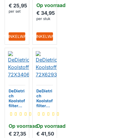
Op voorraad
€ 25,95
per set
€ 34,95
per stuk
IN WINKELWAGEN
IN WINKELWAGEN
DeDietri
DeDietri
ch
ch
Koolstof
Koolstof
filter
filter
72X340
72X629
6
3
Op voorraad
Op voorraad
€ 27,35
€ 41,50