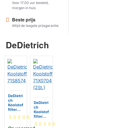
Voor 17.00 uur besteld,
morgen in huis
Herstel zoekopdracht
Beste prijs
TOON PRODUCTEN
Altijd de laagste prijsgarantie
DeDietrich
DeDietri
ch
DeDietri
Koolstof
ch
filter
Koolstof
71S857
filter
4
71X070
4 (2St.)