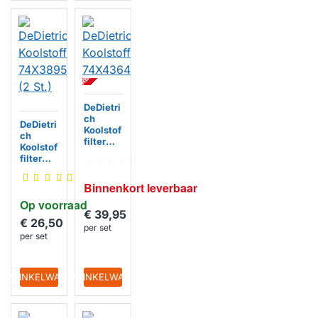
BI
N
N
E
N
K
R
T
L
E
V
E
R
B
A
A
O
R
DeDietri
ch
DeDietri
Koolstof
ch
filter
Koolstof
74X436
filter
4
74X389
5 (2 St.)
Binnenkort leverbaar
Op voorraad
€ 39,95
€ 26,50
per set
per set
IN WINKELWAGEN
IN WINKELWAGEN