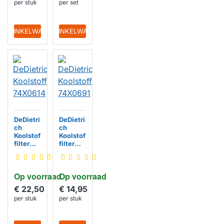
per stuk
per set
IN WINKELWAGEN
IN WINKELWAGEN
DeDietri
DeDietri
ch
ch
Koolstof
Koolstof
filter
filter
74X061
74X069
4
1
Op voorraad
Op voorraad
€ 22,50
€ 14,95
per stuk
per stuk