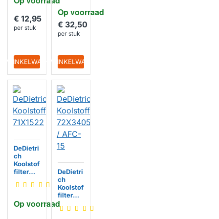
Op voorraad
Op voorraad
€ 12,95
€ 32,50
per stuk
per stuk
IN WINKELWAGEN
IN WINKELWAGEN
DeDietri
ch
Koolstof
filter
DeDietri
71X1522
ch
Koolstof
filter
Op voorraad
72X340
5 / AFC-
15