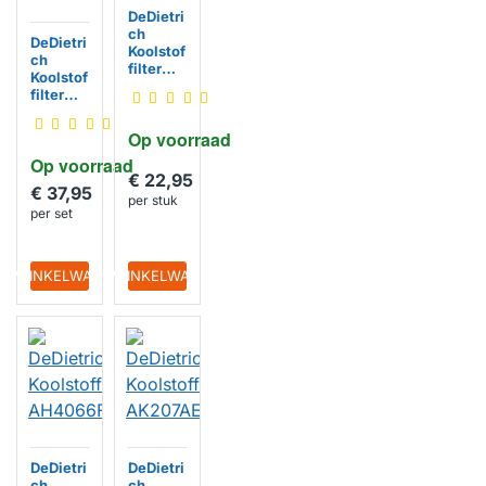
DeDietri
ch
DeDietri
Koolstof
ch
filter
Koolstof
AH4041
filter
F1
AFC-33
Op voorraad
Op voorraad
€ 22,95
€ 37,95
per stuk
per set
IN WINKELWAGEN
IN WINKELWAGEN
DeDietri
DeDietri
ch
ch