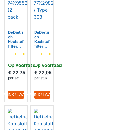
DeDietri
DeDietri
ch
ch
Koolstof
Koolstof
filter
filter
74X955
77X298
2 (2-
2 / Type
pack)
303
Op voorraad
Op voorraad
€ 22,75
€ 22,95
per set
per stuk
IN WINKELWAGEN
IN WINKELWAGEN