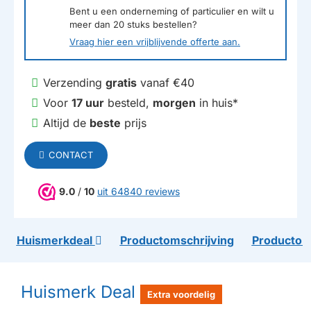
Bent u een onderneming of particulier en wilt u
meer dan
20
stuks bestellen?
Vraag hier een vrijblijvende offerte aan.
Verzending
gratis
vanaf €40
Voor
17 uur
besteld,
morgen
in huis*
Altijd de
beste
prijs
CONTACT
9.0
/
10
uit 64840 reviews
Huismerkdeal
Productomschrijving
Productom
Huismerk Deal
Extra voordelig