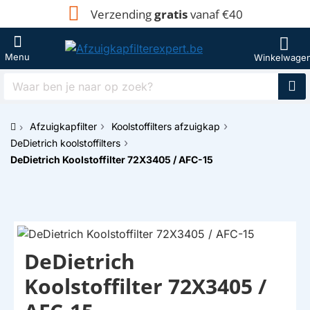
Verzending
gratis
vanaf €40
Waar
ben
je
Afzuigkapfilter
Koolstoffilters afzuigkap
naar
h
op
DeDietrich koolstoffilters
o
zoek?
DeDietrich Koolstoffilter 72X3405 / AFC-15
m
e
DeDietrich
Koolstoffilter 72X3405 /