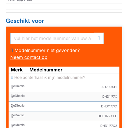
Geschikt voor
Modelnummer niet gevonden?
Neem contact op
Merk
Modelnummer
Hoe achterhaal ik mijn modelnummer?
DeDietric
AD790XE1
h
DeDietric
DHD1177X
h
DeDietric
DHD1177X1
h
DeDietric
DHD1177X1-F
h
DeDietric
DHD1177X2
h