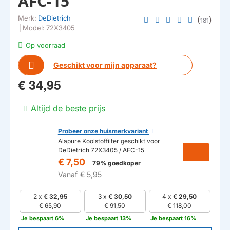
AFC-15
Merk:
DeDietrich
(
)
181
|
Model:
72X3405
Op voorraad
Geschikt voor mijn apparaat?
€ 34,95
Altijd de beste prijs
Probeer onze huismerkvariant
Alapure Koolstoffilter geschikt voor
DeDietrich 72X3405 / AFC-15
€ 7,50
79% goedkoper
Vanaf
€ 5,95
2 x
€ 32,95
3 x
€ 30,50
4 x
€ 29,50
€ 65,90
€ 91,50
€ 118,00
Je bespaart 6%
Je bespaart 13%
Je bespaart 16%