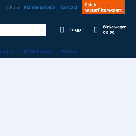
Bekijk
Klantenservice
Contact
€
Euro
Waterfilterexpert
Winkelwagen
Inloggen
€ 0,00
ging
WTW-Filters
Merken