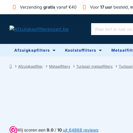
Verzending
gratis
vanaf €40
Voor
17 uur
besteld,
m
Waar
ben
je
Afzuigkapfilters
Koolstoffilters
Metaalfil
naar
op
zoek?
Afzuigkapfilter
Metaalfilters
Turboair metaalfilters
Turboai
home
Wij scoren een
9.0
/
10
uit 64868 reviews