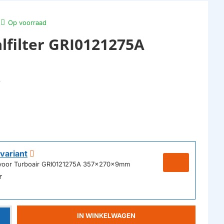
Op voorraad
lfilter GRI0121275A
A
variant
kt voor Turboair GRI0121275A 357x270x9mm
r
IN WINKELWAGEN