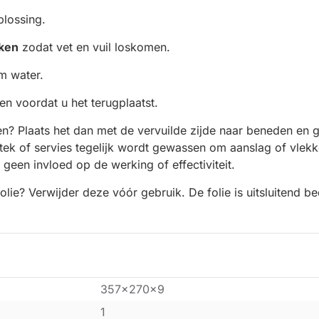
plossing.
ken
zodat vet en vuil loskomen.
m water.
gen voordat u het terugplaatst.
inigen? Plaats het dan met de vervuilde zijde naar beneden e
ek of servies tegelijk wordt gewassen om aanslag of vlekke
 geen invloed op de werking of effectiviteit.
lie? Verwijder deze vóór gebruik. De folie is uitsluitend be
357x270x9
1