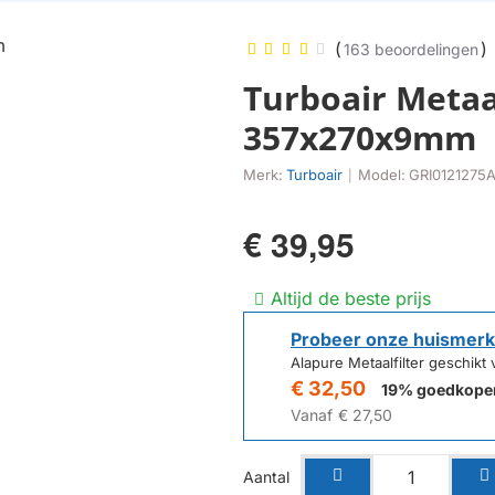
(
)
163 beoordelingen
Turboair Metaa
357x270x9mm
Merk:
Turboair
Model:
GRI0121275
|
€ 39,95
Altijd de beste prijs
Probeer onze huismerk
Alapure Metaalfilter geschi
€ 32,50
19% goedkope
Vanaf
€ 27,50
Aantal