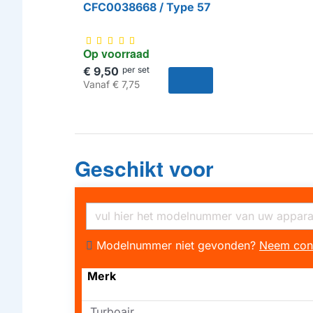
CFC0038668 / Type 57
Op voorraad
€ 9,50
per set
Vanaf
€ 7,75
Geschikt voor
Modelnummer niet gevonden?
Neem con
Merk
Turboair