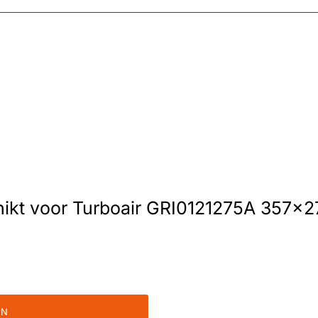
schikt voor Turboair GRI0121275A 35
EN