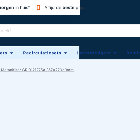
orgen
in huis*
Altijd de
beste
prijs
ters
Recirculatiesets
Luchtreinigers
Reini
r Metaalfilter GRI0121275A 357x270x9mm