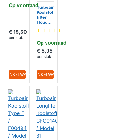
Op voorraad
Turboair
Koolstof
filter
Houder
voor
€ 15,50
Model
20 /
per stuk
Op voorraad
F00262
/3S met
€ 5,95
plastic
per stuk
schroefj
es
IN WINKELWAGEN
IN WINKELWAGEN