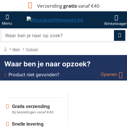
Verzending
gratis
vanaf €40
Waar
ben
je
Merk
Turboair
naar
home
op
Waar ben je naar opzoek?
zoek?
Openen
Product niet gevonden?
Soort
Merk
Gratis verzending
Bij bestellingen vanaf €40
Model
Snelle levering