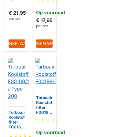
8668 /
Type 57
Op voorraad
€ 21,95
per set
€ 17,95
per set
IN WINKELWAGEN
IN WINKELWAGEN
Turboair
Koolstof
filter
Turboair
F00189/
Koolstof
S
filter
F00169/
Op voorraad
1S /
Type