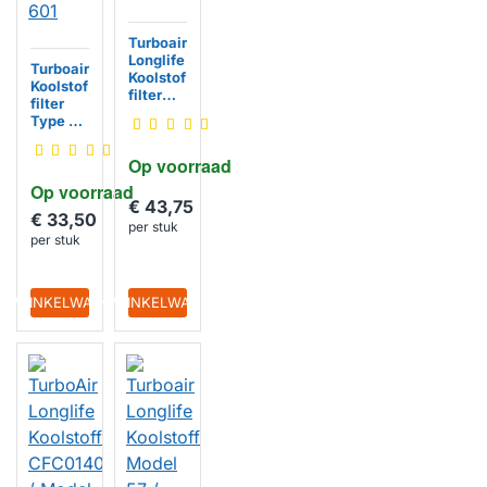
Turboair
Longlife
Turboair
Koolstof
Koolstof
filter
filter
CFC014
Type F /
0088 /
F00494
Model
/ Model
Op voorraad
31
601
Op voorraad
€ 43,75
€ 33,50
per stuk
per stuk
IN WINKELWAGEN
IN WINKELWAGEN