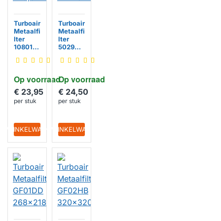
Turboair
Turboair
Metaalfi
Metaalfi
lter
lter
1080129
502930
0451
09002
449,5x1
247x32
75,5x9
7x8mm
Op voorraad
Op voorraad
mm
€ 23,95
€ 24,50
per stuk
per stuk
IN WINKELWAGEN
IN WINKELWAGEN