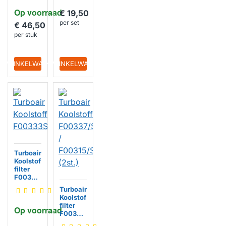
20
Op voorraad
€ 19,50
per set
€ 46,50
per stuk
IN WINKELWAGEN
IN WINKELWAGEN
Turboair
Koolstof
filter
F00333
S
Turboair
Koolstof
filter
Op voorraad
F00337
/S /