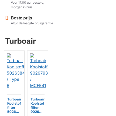
Voor 17.00 uur besteld,
morgen in huis
Herstel zoekopdracht
Beste prijs
TOON PRODUCTEN
Altijd de laagste prijsgarantie
Turboair
Turboair
Turboair
Koolstof
Koolstof
filter
filter
502638
902979
48009 /
3792 /