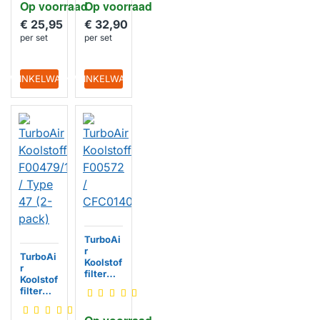
Op voorraad
Op voorraad
€ 25,95
€ 32,90
per set
per set
IN WINKELWAGEN
IN WINKELWAGEN
TurboAi
r
TurboAi
Koolstof
r
filter
Koolstof
F00572
filter
/
F00479
CFC014
/1S /
0064