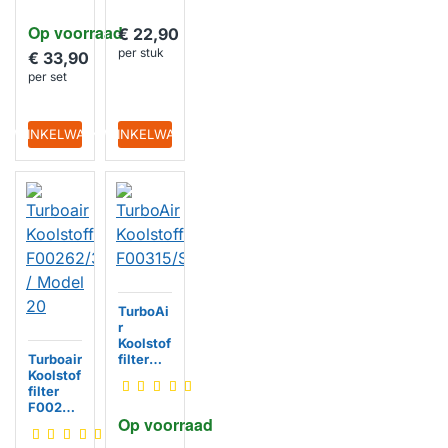
200
Op voorraad
€ 22,90
per stuk
€ 33,90
per set
IN WINKELWAGEN
IN WINKELWAGEN
TurboAi
r
Koolstof
Turboair
filter
Koolstof
F00315/
filter
S
F00262
Op voorraad
/3S /
Model