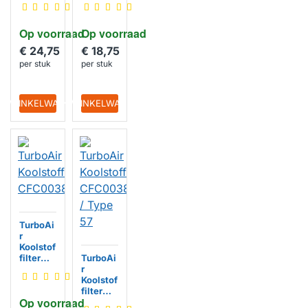
Type B
MCFE41
Op voorraad
Op voorraad
€ 24,75
€ 18,75
per stuk
per stuk
IN WINKELWAGEN
IN WINKELWAGEN
TurboAi
r
Koolstof
filter
TurboAi
CFC003
r
8000
Koolstof
filter
Op voorraad
CFC003