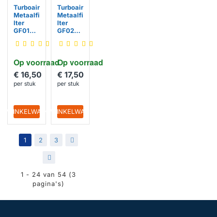
Turboair
Turboair
Metaalfi
Metaalfi
lter
lter
GF01DD
GF02HB
268x21
320x32
8x9mm
0x9mm
Op voorraad
Op voorraad
€ 16,50
€ 17,50
per stuk
per stuk
IN WINKELWAGEN
IN WINKELWAGEN
1
2
3
>
>|
1 - 24 van 54 (3
pagina's)