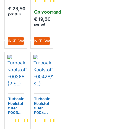
F00315/
S (2st.)
€ 23,50
Op voorraad
per stuk
€ 19,50
per set
IN WINKELWAGEN
IN WINKELWAGEN
Turboair
Turboair
Koolstof
Koolstof
filter
filter
F00366
F00428
(2 St.)
/1S (2
St.)