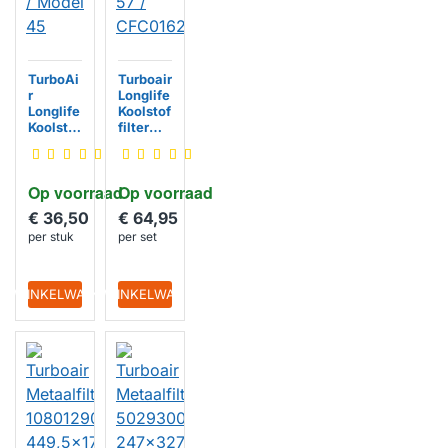
TurboAi
Turboair
r
Longlife
Longlife
Koolstof
Koolstof
filter
filter
Model
CFC014
57 /
0423 /
CFC016
Op voorraad
Op voorraad
Model
2221
45
€ 36,50
€ 64,95
per stuk
per set
IN WINKELWAGEN
IN WINKELWAGEN