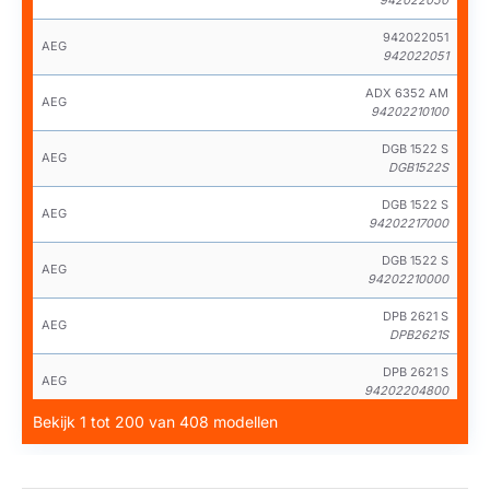
942022051
AEG
942022051
ADX 6352 AM
AEG
94202210100
DGB 1522 S
AEG
DGB1522S
DGB 1522 S
AEG
94202217000
DGB 1522 S
AEG
94202210000
DPB 2621 S
AEG
DPB2621S
DPB 2621 S
AEG
94202204800
Bekijk 1 tot 200 van 408 modellen
DPB 3622 S
AEG
DPB3622S
DPB 3631 S