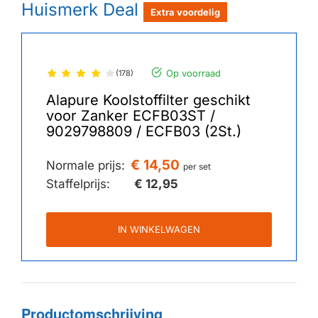
Huismerk Deal
Extra voordelig
Op voorraad
(178)
Alapure Koolstoffilter geschikt
voor Zanker ECFB03ST /
9029798809 / ECFB03 (2St.)
€ 14,50
Normale prijs:
per set
Staffelprijs:
€ 12,95
IN WINKELWAGEN
Productomschrijving