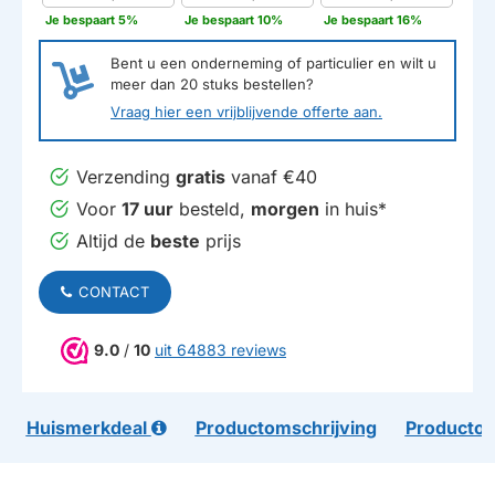
Je bespaart 5%
Je bespaart 10%
Je bespaart 16%
Bent u een onderneming of particulier en wilt u
meer dan
20
stuks bestellen?
Vraag hier een vrijblijvende offerte aan.
Verzending
gratis
vanaf €40
Voor
17 uur
besteld,
morgen
in huis*
Altijd de
beste
prijs
CONTACT
9.0
/
10
uit 64883 reviews
Huismerkdeal
Productomschrijving
Productom