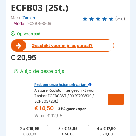
ECFB03 (2St.)
Merk:
Zanker
(
)
220
|
Model:
9029798809
Op voorraad
Geschikt voor mijn apparaat?
€ 20,95
Altijd de beste prijs
Probeer onze huismerkvariant
Alapure Koolstoffilter geschikt voor
Zanker ECFB03ST / 9029798809 /
ECFB03 (2St.)
€ 14,50
31% goedkoper
Vanaf
€ 12,95
2 x
€ 19,95
3 x
€ 18,95
4 x
€ 17,50
€ 39,90
€ 56,85
€ 70,00