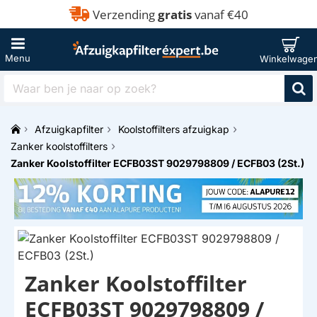
Verzending
gratis
vanaf €40
Waar
ben
je
Afzuigkapfilter
Koolstoffilters afzuigkap
naar
h
op
Zanker koolstoffilters
o
zoek?
Zanker Koolstoffilter ECFB03ST 9029798809 / ECFB03 (2St.)
m
e
Zanker Koolstoffilter
ECFB03ST 9029798809 /