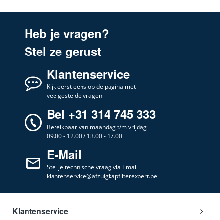
DPB 3931 S
AEG
94202205100
DPB 3931 S
Heb je vragen?
AEG
070A5312A
Stel ze gerust
DPB 3932 S
AEG
94202269600
Klantenservice
DPB 3932 S
AEG
Kijk eerst eens op de pagina met
94202268800
veelgestelde vragen
0210 749101
Airforce
Bel +31 314 745 333
0210749101
Bereikbaar van maandag t/m vrijdag
2710 F87 120 RL
Airforce
09.00 - 12.00 / 13.00 - 17.00
2710F87120RL
E-Mail
679973
Airforce
679973
Stel je technische vraag via Email
klantenservice@afzuigkapfilterexpert.be
AIRFORCE F125
Airforce
AIRFORCEF125
AIRHBOX120
Airforce
Klantenservice
AIRHBOX120