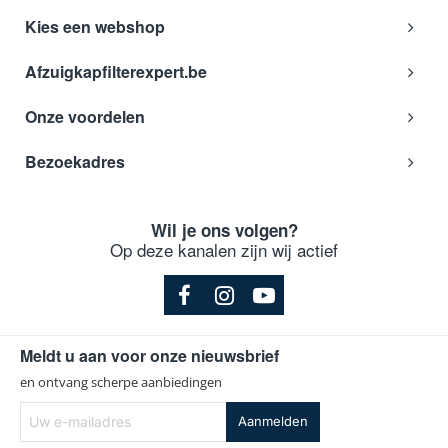
AIRHILO541
Kies een webshop
Airforce
AIRHILO541
Afzuigkapfilterexpert.be
AIRHILO5412
Airforce
AIRHILO5412
Onze voordelen
AMBIENTE 5576301
Airforce
AMBIENTE5576301
Bezoekadres
AMBIENTE 881011
Airforce
AMBIENTE881011
AMBIENTE 881012
Wil je ons volgen?
Airforce
AMBIENTE881012
Op deze kanalen zijn wij actief
ANTIGUA 881488
Airforce
ANTIGUA881488
ASSISI 875268
Airforce
ASSISI875268
Meldt u aan voor onze nieuwsbrief
BLACK PEARL 5881972
en ontvang scherpe aanbiedingen
Airforce
BLACKPEARL5881972
Uw
Aanmelden
BLACK PEARL 5881974
e-
Airforce
BLACKPEARL5881974
mailadres