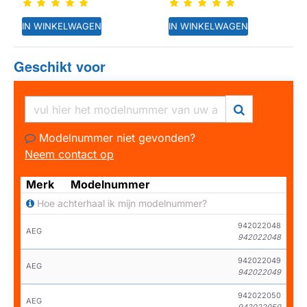
IN WINKELWAGEN
IN WINKELWAGEN
Geschikt voor
Modelnummer niet gevonden?
Neem contact op
Merk
Modelnummer
Hoe achterhaal ik mijn modelnummer?
942022048
AEG
942022048
942022049
AEG
942022049
942022050
AEG
942022050