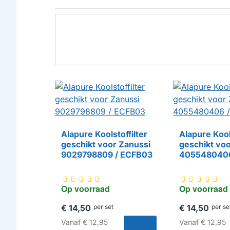
Alapure Koolstoffilter
Alapure Kool
geschikt voor Zanussi
geschikt vo
HUISMERK
HUISMERK
9029798809 / ECFB03
4055480406
Op voorraad
Op voorraad
€ 14,50
per set
€ 14,50
per se
Vanaf
€ 12,95
Vanaf
€ 12,95