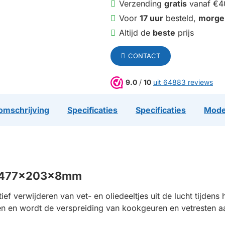
Verzending
gratis
vanaf €4
Voor
17 uur
besteld,
morge
Altijd de
beste
prijs
CONTACT
9.0
/
10
uit 64883 reviews
omschrijving
Specificaties
Specificaties
Mode
74 477x203x8mm
tief verwijderen van vet- en oliedeeltjes uit de lucht tijden
rken en wordt de verspreiding van kookgeuren en vetresten aa