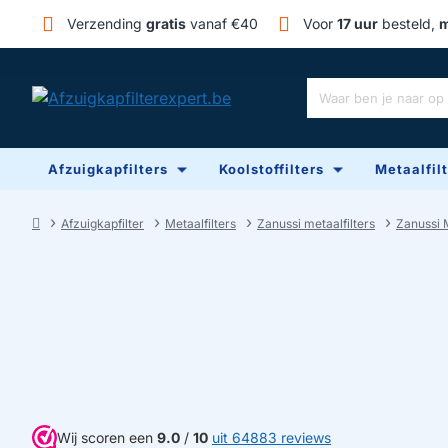
Verzending
gratis
vanaf €40
Voor
17 uur
besteld,
m
Waar
ben
je
Afzuigkapfilters
Koolstoffilters
Metaalfil
naar
op
zoek?
Afzuigkapfilter
Metaalfilters
Zanussi metaalfilters
Zanussi 
home
Wij scoren een
9.0
/
10
uit 64883 reviews