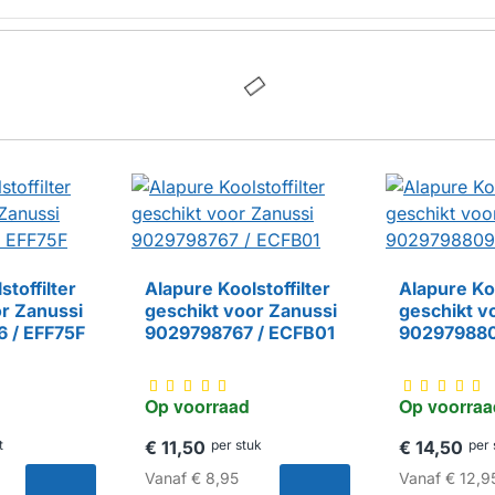
stoffilter
Alapure Koolstoffilter
Alapure Koo
or Zanussi
geschikt voor Zanussi
geschikt v
HUISMERK
HUISMERK
 / EFF75F
9029798767 / ECFB01
902979880
Op voorraad
Op voorraa
t
€ 11,50
per stuk
€ 14,50
per 
Vanaf
€ 8,95
Vanaf
€ 12,9