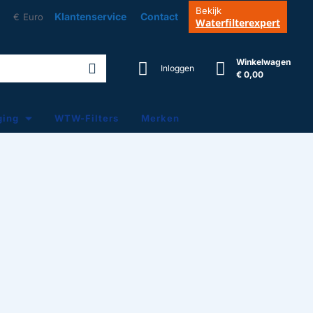
Bekijk
Klantenservice
Contact
€
Euro
Waterfilterexpert
Winkelwagen
Inloggen
€ 0,00
ging
WTW-Filters
Merken