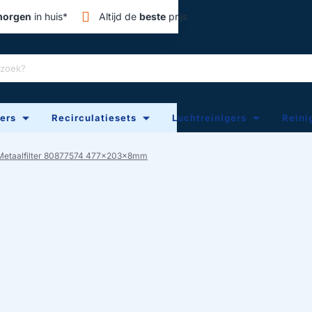
orgen
in huis*
Altijd de
beste
prijs
ters
Recirculatiesets
Luchtreinigers
Reini
Metaalfilter 80877574 477x203x8mm