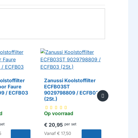
lstoffilter
Zanussi Koolstoffilter
oor Faure
ECFB03ST
Alapure K
9 / ECFB03
9029798809 / ECFB03
geschikt 
(2St.)
MCFE18 
HUISMERK
/ Type 6
d
Op voorraad
Op voorr
set
€ 20,95
per set
€ 14,95
pe
5
Vanaf
€ 17,50
Vanaf
€ 11,