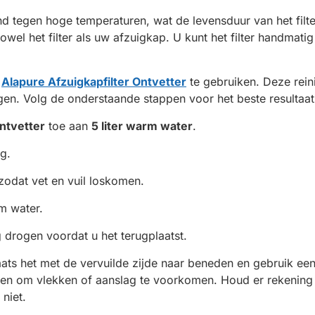
and tegen hoge temperaturen, wat de levensduur van het fil
el het filter als uw afzuigkap. U kunt het filter handmati
e
Alapure Afzuigkapfilter Ontvetter
te gebruiken. Deze rein
igen. Volg de onderstaande stappen voor het beste resultaat
ntvetter
toe aan
5 liter warm water
.
ng.
odat vet en vuil loskomen.
m water.
ig drogen voordat u het terugplaatst.
 Plaats het met de vervuilde zijde naar beneden en gebruik 
sen om vlekken of aanslag te voorkomen. Houd er rekening 
niet.