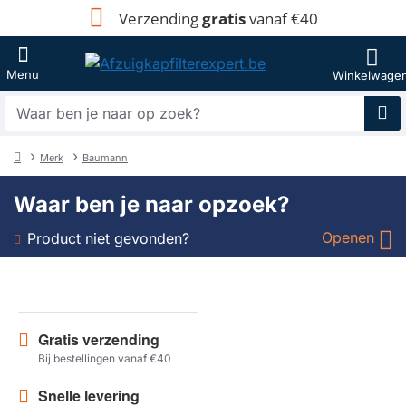
Verzending
gratis
vanaf €40
Waar
ben
je
Merk
Baumann
naar
home
op
Waar ben je naar opzoek?
zoek?
Openen
Product niet gevonden?
Soort
Merk
Gratis verzending
Bij bestellingen vanaf €40
Model
Snelle levering