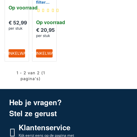
filter
Op voorraad
FWK-
300 /
FWK
Op voorraad
300
€ 52,99
per stuk
€ 20,95
per stuk
IN WINKELWAGEN
IN WINKELWAGEN
1 - 2 van 2 (1
pagina's)
Heb je vragen?
Stel ze gerust
Klantenservice
Kijk eerst eens op de pagina met