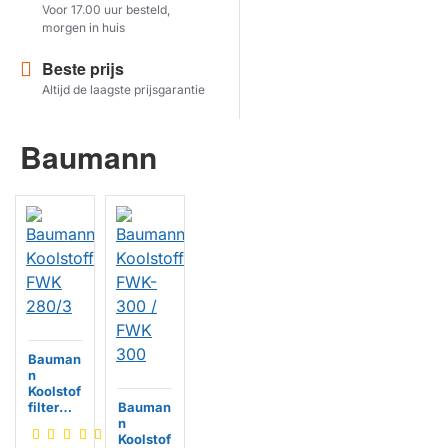
Voor 17.00 uur besteld,
morgen in huis
Herstel zoekopdracht
Beste prijs
TOON PRODUCTEN
Altijd de laagste prijsgarantie
Baumann
Bauman
n
Koolstof
filter
Bauman
FWK
n
280/3
Koolstof