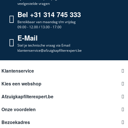
veelgestelde vragen
Bel +31 314 745 333
Bereikbaar van maandag t/m vrijdag
09.00 - 12.00 / 13.00 - 17.00
E-Mail
Stel je technische vraag via Email
klantenservice@afzuigkapfilterexpert.be
Klantenservice
Kies een webshop
Afzuigkapfilterexpert.be
Onze voordelen
Bezoekadres