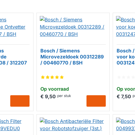
ns
Bosch / Siemens
Bosch /
rde
Microvezeldoek 00312289
voor ko
08 / 312207
/ 00460770 / BSH
003124
Op voorraad
Op voor
€ 9,50
per stuk
€ 7,50
p