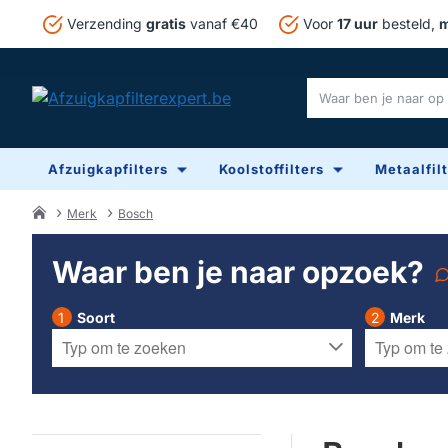
Verzending
gratis
vanaf €40
Voor
17 uur
besteld,
m
Waar
ben
je
Afzuigkapfilters
Koolstoffilters
Metaalfil
naar
op
zoek?
Merk
Bosch
home
Waar ben je naar opzoek?
Soort
Merk