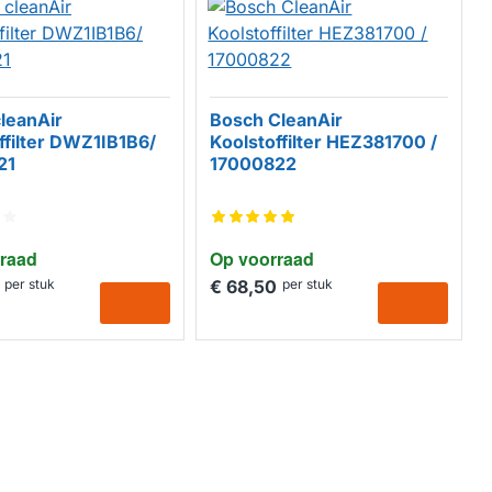
leanAir
Bosch CleanAir
ffilter DWZ1IB1B6/
Koolstoffilter HEZ381700 /
21
17000822
raad
Op voorraad
per stuk
€ 68,50
per stuk