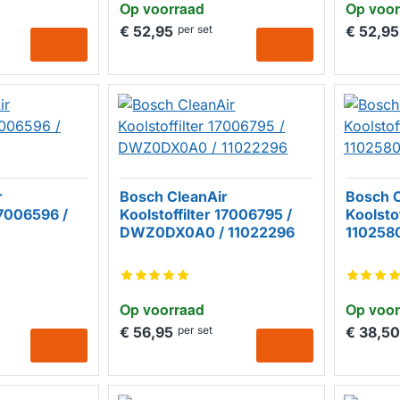
Op voorraad
Op voor
€ 52,95
per set
€ 52,95
r
Bosch CleanAir
Bosch C
17006596 /
Koolstoffilter 17006795 /
Koolsto
DWZ0DX0A0 / 11022296
110258
Op voorraad
Op voor
€ 56,95
per set
€ 38,50