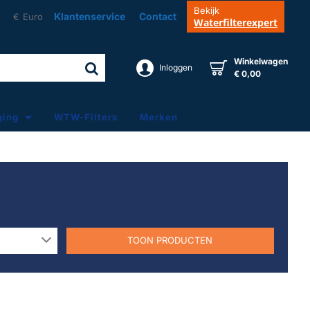
Bekijk
Klantenservice
Contact
€
Euro
Waterfilterexpert
Winkelwagen
Inloggen
€ 0,00
ging
WTW-Filters
Merken
TOON PRODUCTEN