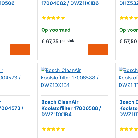
010506
17004082 / DWZ1IX1B6
DHZ53
Op voorraad
Op voor
€ 67,75
per stuk
€ 57,50
r
Bosch CleanAir
Bosch C
17004573 /
Koolstoffilter 17006588 /
Koolsto
DWZ1DX1B4
DWZ1I