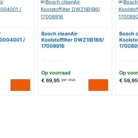
r
Bosch cleanAir
Bosch c
 20004001 /
Koolstoffilter DWZ1IB1B6/
Koolsto
17008916
170089
Op voorraad
Op voor
€ 69,95
per stuk
€ 59,95