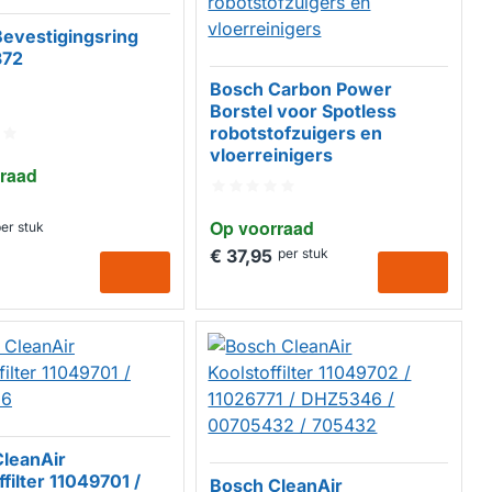
evestigingsring
372
Bosch Carbon Power
Borstel voor Spotless
robotstofzuigers en
vloerreinigers
raad
Op voorraad
er stuk
€ 37,95
per stuk
leanAir
filter 11049701 /
Bosch CleanAir