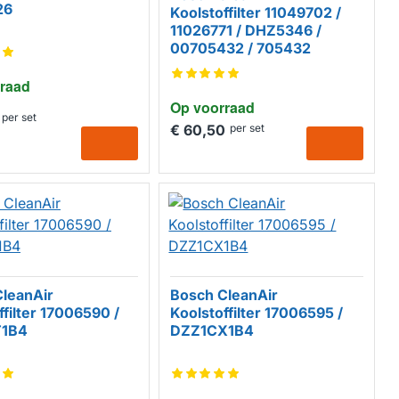
26
Koolstoffilter 11049702 /
11026771 / DHZ5346 /
00705432 / 705432
raad
Op voorraad
per set
€ 60,50
per set
leanAir
Bosch CleanAir
ffilter 17006590 /
Koolstoffilter 17006595 /
T1B4
DZZ1CX1B4