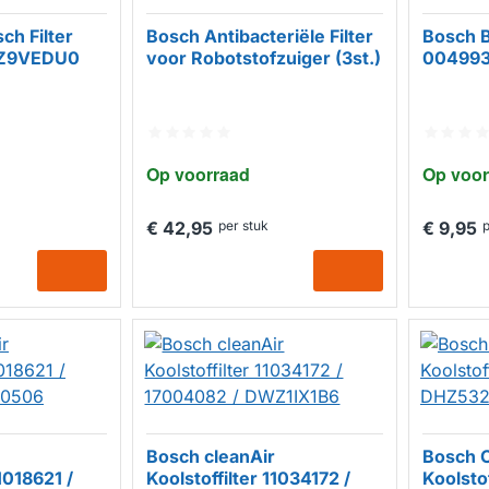
ch Filter
Bosch Antibacteriële Filter
Bosch B
EZ9VEDU0
voor Robotstofzuiger (3st.)
00499
Op voorraad
Op voor
€ 42,95
per stuk
€ 9,95
p
Bosch cleanAir
Bosch C
11018621 /
Koolstoffilter 11034172 /
Koolstof