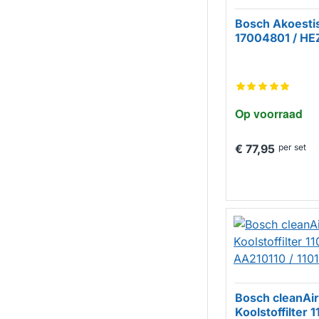
Bosch Akoestis
17004801 / H
Op voorraad
€ 77,95
per set
Bosch cleanAir
Koolstoffilter 