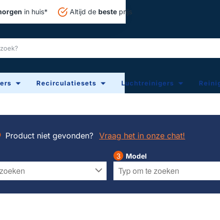
orgen
in huis*
Altijd de
beste
prijs
ters
Recirculatiesets
Luchtreinigers
Reini
Product niet gevonden?
Vraag het in onze chat!
Model