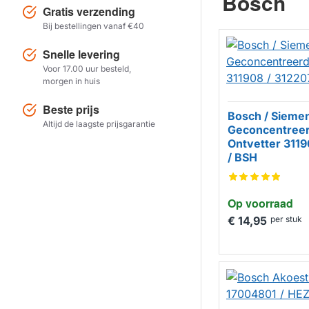
Bosch
Gratis verzending
Bij bestellingen vanaf €40
Snelle levering
Voor 17.00 uur besteld,
morgen in huis
Beste prijs
Bosch / Sieme
Altijd de laagste prijsgarantie
Geconcentree
Ontvetter 3119
/ BSH
Op voorraad
€ 14,95
per stuk