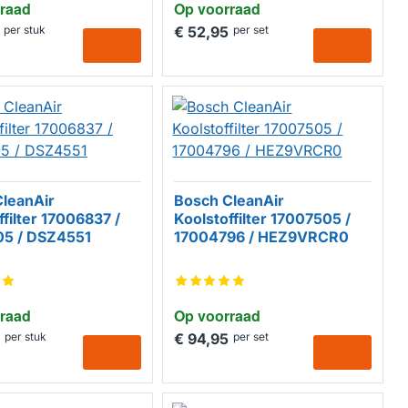
raad
Op voorraad
per stuk
€ 52,95
per set
leanAir
Bosch CleanAir
ffilter 17006837 /
Koolstoffilter 17007505 /
05 / DSZ4551
17004796 / HEZ9VRCR0
raad
Op voorraad
per stuk
€ 94,95
per set