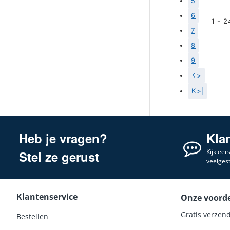
5
6
1 - 2
7
8
9
>
>|
Heb je vragen?
Kla
Kijk eer
Stel ze gerust
veelges
Klantenservice
Onze voord
Gratis verzend
Bestellen