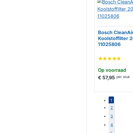
Bosch CleanAi
Koolstoffilter
11025806
Op voorraad
€ 57,95
per stuk
1
2
3
4