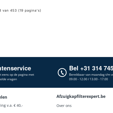
4 van 453 (19 pagina's)
ntenservice
Bel +31 314 74
st eens op de pagina met
Bereikbaar van maandag t/m vr
telde vragen
09.00 - 12.00 / 13.00 - 17.00
Afzuigkapfilterexpert.be
elen
ing v.a. € 40,-
Over ons