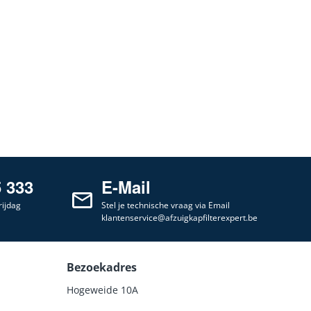
5 333
E-Mail
ijdag
Stel je technische vraag via Email
klantenservice@afzuigkapfilterexpert.be
Bezoekadres
Hogeweide 10A