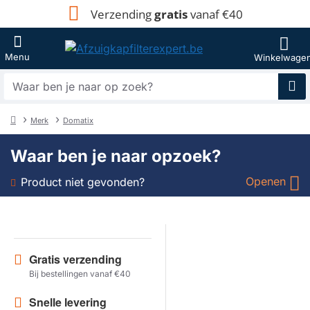
Verzending
gratis
vanaf €40
Waar
ben
je
Merk
Domatix
naar
home
op
Waar ben je naar opzoek?
zoek?
Openen
Product niet gevonden?
Soort
Merk
Gratis verzending
Bij bestellingen vanaf €40
Model
Snelle levering