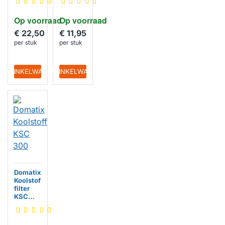
557003
705
0
Op voorraad
Op voorraad
€ 22,50
€ 11,95
per stuk
per stuk
IN WINKELWAGEN
IN WINKELWAGEN
Domatix
Koolstof
filter
KSC
300