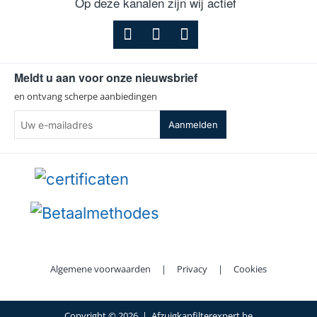
Op deze kanalen zijn wij actief
Meldt u aan voor onze nieuwsbrief
en ontvang scherpe aanbiedingen
Uw
Aanmelden
e-
mailadres
Algemene voorwaarden
|
Privacy
|
Cookies
Copyright ©
2026 | Afzuigkapfilterexpert.be