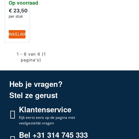
Op voorraad
€ 23,50
per stuk
IN WINKELWAGEN
1 - 6 van 6 (1
pagina's)
Heb je vragen?
Stel ze gerust
Klantenservice
Kijk eerst eens op de pagina met
veelgestelde vragen
Bel +31 314 745 333