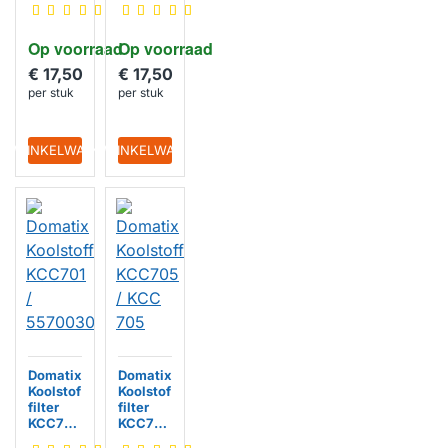
KCC703
KCC706
Op voorraad
Op voorraad
€ 17,50
€ 17,50
per stuk
per stuk
IN WINKELWAGEN
IN WINKELWAGEN
Domatix
Domatix
Koolstof
Koolstof
filter
filter
KCC701
KCC705
/
/ KCC