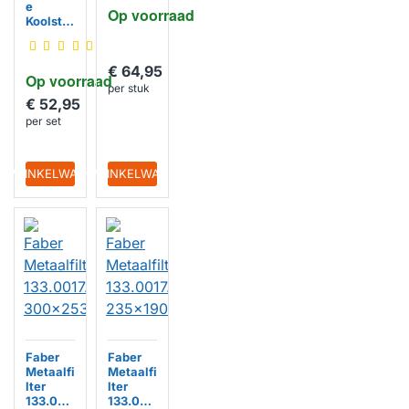
e
Op voorraad
902980
Koolstof
1322 /
filter
EFF76
MCFE28
/
€ 64,95
Op voorraad
EFF492
per stuk
/
€ 52,95
902980
per set
1272 /
405527
5533
IN WINKELWAGEN
IN WINKELWAGEN
Faber
Faber
Metaalfi
Metaalfi
lter
lter
133.001
133.001