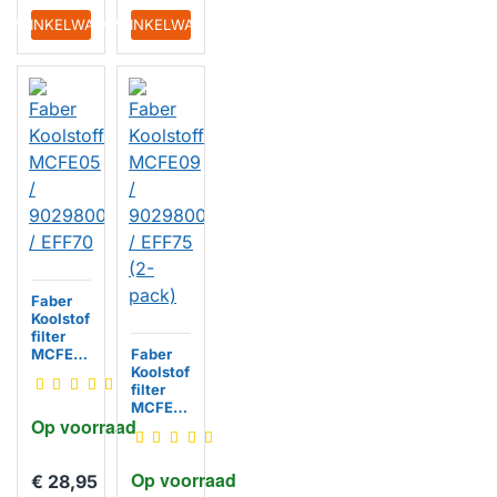
IN WINKELWAGEN
IN WINKELWAGEN
Faber
Koolstof
filter
MCFE0
Faber
5 /
Koolstof
902980
filter
0498 /
MCFE0
Op voorraad
EFF70
9 /
902980
0548 /
Op voorraad
EFF75
€ 28,95
(2-