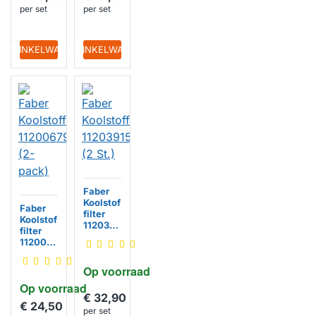
per set
per set
IN WINKELWAGEN
IN WINKELWAGEN
Faber
Koolstof
Faber
filter
Koolstof
1120391
filter
557 (2
1120067
St.)
942 (2-
pack)
Op voorraad
Op voorraad
€ 32,90
€ 24,50
per set