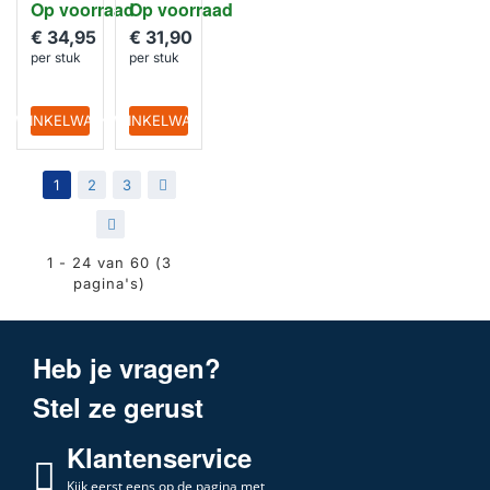
Op voorraad
Op voorraad
€ 34,95
€ 31,90
per stuk
per stuk
IN WINKELWAGEN
IN WINKELWAGEN
1
2
3
>
>|
1 - 24 van 60 (3
pagina's)
Heb je vragen?
Stel ze gerust
Klantenservice
Kijk eerst eens op de pagina met