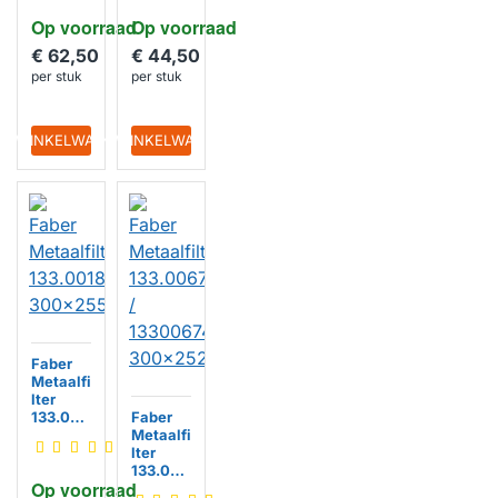
3x8mm
mm
Op voorraad
Op voorraad
€ 62,50
€ 44,50
per stuk
per stuk
IN WINKELWAGEN
IN WINKELWAGEN
Faber
Metaalfi
lter
133.001
Faber
8.480
Metaalfi
300x25
lter
5mm
133.006
Op voorraad
7.471 /