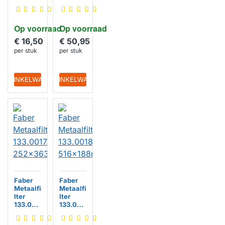
7.054
7.055
300x25
235x19
3x8mm
0x8mm
Op voorraad
Op voorraad
€ 16,50
€ 50,95
per stuk
per stuk
IN WINKELWAGEN
IN WINKELWAGEN
Faber
Faber
Metaalfi
Metaalfi
lter
lter
133.001
133.001
7.056
8.475
252x36
516x188