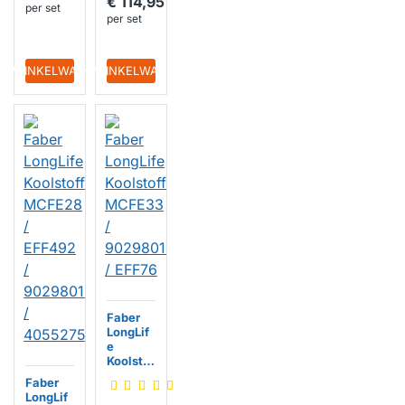
€ 114,95
per set
per set
IN WINKELWAGEN
IN WINKELWAGEN
Faber
LongLif
e
Koolstof
filter
Faber
MCFE33
LongLif
/