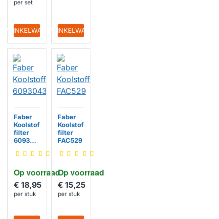
per set
IN WINKELWAGEN
IN WINKELWAGEN
Faber
Faber
Koolstof
Koolstof
filter
filter
609304
FAC529
3
Op voorraad
Op voorraad
€ 18,95
€ 15,25
per stuk
per stuk