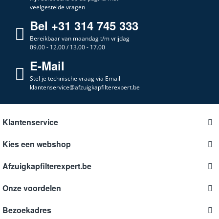
veelgestelde vragen
Bel +31 314 745 333
Bereikbaar van maandag t/m vrijdag
09.00 - 12.00 / 13.00 - 17.00
E-Mail
Stel je technische vraag via Email
klantenservice@afzuigkapfilterexpert.be
Klantenservice
Kies een webshop
Afzuigkapfilterexpert.be
Onze voordelen
Bezoekadres