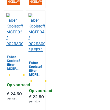
IN WINKELWAGEN
IN WINKELWAGEN
Faber
Koolstof
Faber
filter
Koolstof
MCEF0
filter
2 /
MCFE0
902980
4 /
0464
902980
Op voorraad
0480 /
Op voorraad
EFF72
€ 24,50
€ 22,50
per set
per stuk