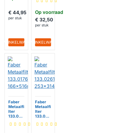
133006
7471
Op voorraad
300x25
€ 44,95
2mm
per stuk
€ 32,50
per stuk
IN WINKELWAGEN
IN WINKELWAGEN
Faber
Faber
Metaalfi
Metaalfi
lter
lter
133.017
133.026
6.352
1.220
166x516
253x31
mm
4mm