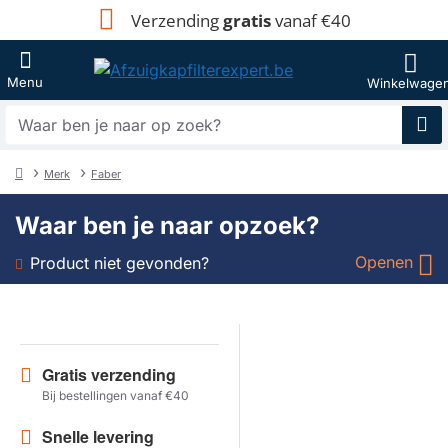
Verzending
gratis
vanaf €40
Waar
ben
je
Merk
Faber
naar
home
op
Waar ben je naar opzoek?
zoek?
Openen
Product niet gevonden?
Soort
Merk
Gratis verzending
Bij bestellingen vanaf €40
Model
Snelle levering