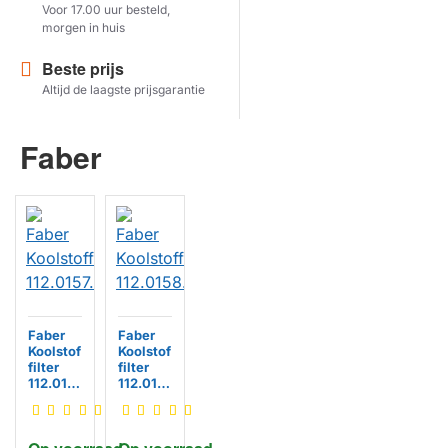
Voor 17.00 uur besteld,
morgen in huis
Herstel zoekopdracht
Beste prijs
TOON PRODUCTEN
Altijd de laagste prijsgarantie
Faber
Faber
Faber
Koolstof
Koolstof
filter
filter
112.0157
112.015
.243
8.127 / 1
1201852
78