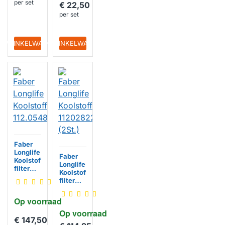
per set
€ 22,50
pack)
per set
IN WINKELWAGEN
IN WINKELWAGEN
Faber
Longlife
Faber
Koolstof
Longlife
filter
Koolstof
112.054
filter
8.447
1120282
235
Op voorraad
(2St.)
Op voorraad
€ 147,50