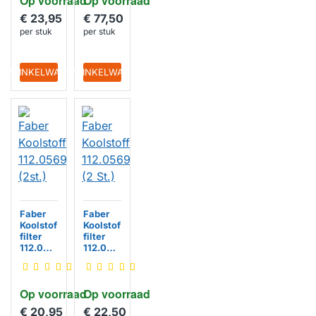
Op voorraad
Op voorraad
€ 23,95
€ 77,50
per stuk
per stuk
IN WINKELWAGEN
IN WINKELWAGEN
Faber
Faber
Koolstof
Koolstof
filter
filter
112.056
112.056
9.558
9.559 (2
(2st.)
St.)
Op voorraad
Op voorraad
€ 20,95
€ 22,50