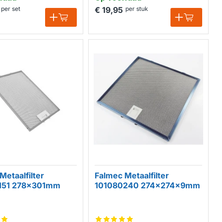
per set
€ 19,95
per stuk
Metaalfilter
Falmec Metaalfilter
151 278x301mm
101080240 274x274x9mm