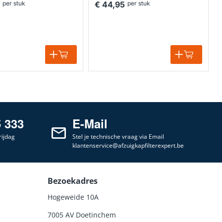
per stuk
€ 44,95
per stuk
5 333
E-Mail
ijdag
Stel je technische vraag via Email
klantenservice@afzuigkapfilterexpert.be
Bezoekadres
Hogeweide 10A
7005 AV Doetinchem