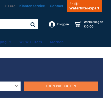
Bekijk
Klantenservice
Contact
€
Euro
Waterfilterexpert
Winkelwagen
Inloggen
€ 0,00
ging
WTW-Filters
Merken
TOON PRODUCTEN