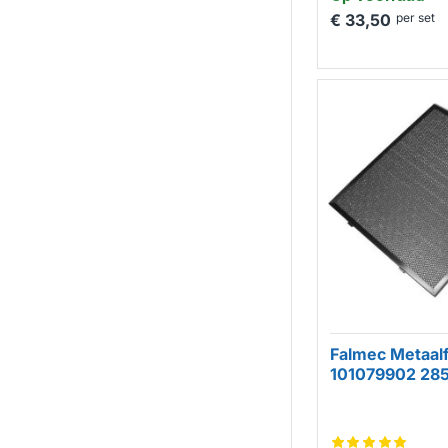
€ 33,50
per set
Falmec Metaalf
101079902 2