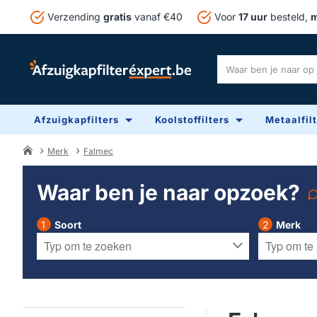
Verzending
gratis
vanaf €40
Voor
17 uur
besteld,
m
Waar
ben
je
Afzuigkapfilters
Koolstoffilters
Metaalfil
naar
op
zoek?
Merk
Falmec
home
Waar ben je naar opzoek?
Soort
Merk