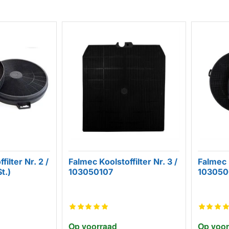
ilter Nr. 2 /
Falmec Koolstoffilter Nr. 3 /
Falmec K
t.)
103050107
103050
Op voorraad
Op voor