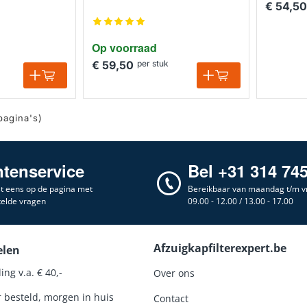
€ 54,50
Op voorraad
€ 59,50
per stuk
 pagina's)
ntenservice
Bel +31 314 74
st eens op de pagina met
Bereikbaar van maandag t/m vr
telde vragen
09.00 - 12.00 / 13.00 - 17.00
Afzuigkapfilterexpert.be
elen
ing v.a. € 40,-
Over ons
r besteld, morgen in huis
Contact