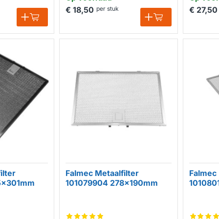
€ 18,50
per stuk
€ 27,50
ilter
Falmec Metaalfilter
Falmec 
85x301mm
101079904 278x190mm
101080