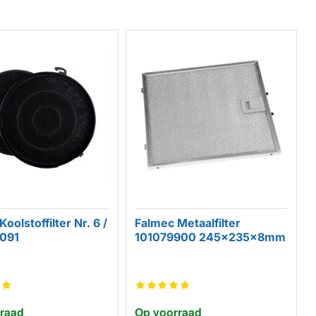
oolstoffilter Nr. 6 /
Falmec Metaalfilter
091
101079900 245x235x8mm
raad
Op voorraad