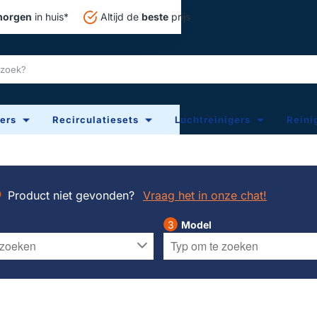
orgen
in huis*
Altijd de
beste
prijs
ters
Recirculatiesets
Luchtreinigers
Reini
Product niet gevonden?
Vraag het in onze chat!
Model