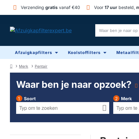
Verzending
gratis
vanaf €40
Voor
17 uur
besteld,
m
Waar
ben
je
Afzuigkapfilters
Koolstoffilters
Metaalfil
naar
op
zoek?
Merk
Pentair
home
Waar ben je naar opzoek?
Soort
Merk