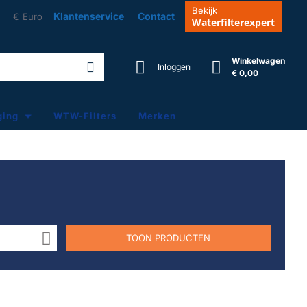
Bekijk
Klantenservice
Contact
€
Euro
Waterfilterexpert
Winkelwagen
Inloggen
€ 0,00
ging
WTW-Filters
Merken
TOON PRODUCTEN