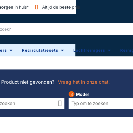
orgen
in huis*
Altijd de
beste
prijs
ters
Recirculatiesets
Luchtreinigers
Reini
Product niet gevonden?
Vraag het in onze chat!
Model