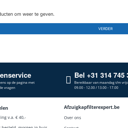
oducten om weer te geven.
VERDER
tenservice
Bel +31 314 745 
 eens op de pagina met
Bereikbaar van maandag t/m vrij
de vragen
09.00 - 12.00 / 13.00 - 17.00
Afzuigkapfilterexpert.be
elen
ing v.a. € 40,-
Over ons
r besteld, morgen in huis