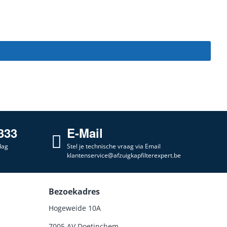
333
E-Mail
dag
Stel je technische vraag via Email
klantenservice@afzuigkapfilterexpert.be
Bezoekadres
Hogeweide 10A
7005 AV Doetinchem