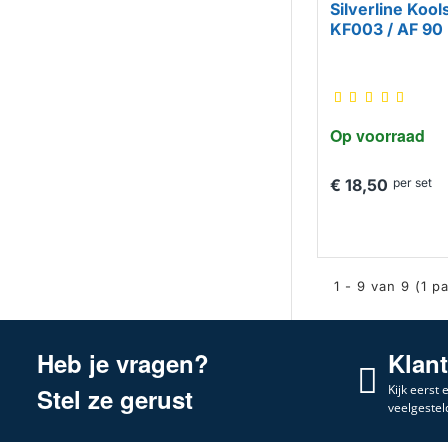
Silverline Kools
KF003 / AF 90
Op voorraad
€ 18,50
per set
1 - 9 van 9 (1 p
Heb je vragen?
Klan
Kijk eerst
Stel ze gerust
veelgestel