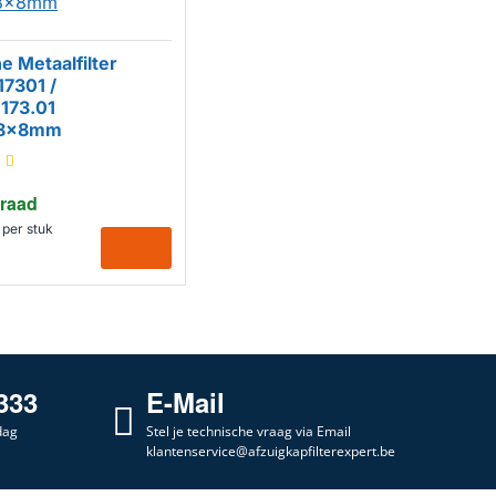
ne Metaalfilter
7301 /
173.01
58x8mm
raad
per stuk
333
E-Mail
dag
Stel je technische vraag via Email
klantenservice@afzuigkapfilterexpert.be