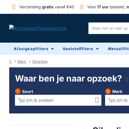
Verzending
gratis
vanaf €40
Voor
17 uur
besteld,
m
Waar
ben
je
Afzuigkapfilters
Koolstoffilters
Metaalfil
naar
op
zoek?
Merk
Silverline
home
Waar ben je naar opzoek?
Soort
Merk