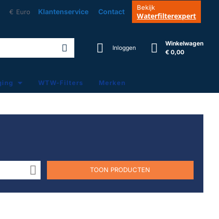
Bekijk
Klantenservice
Contact
€
Euro
Waterfilterexpert
Winkelwagen
Inloggen
€ 0,00
ging
WTW-Filters
Merken
TOON PRODUCTEN