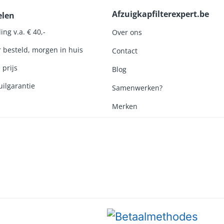
Afzuigkapfilterexpert.be
elen
ing v.a. € 40,-
Over ons
r besteld, morgen in huis
Contact
 prijs
Blog
ilgarantie
Samenwerken?
Merken