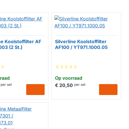
ne Koolstoffilter AF
Silverline Koolstoffilter
003 (2 St.)
AF100 / YT971.1000.05
raad
Op voorraad
per set
€ 20,50
per set