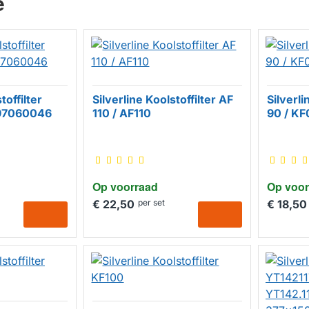
e
toffilter
Silverline Koolstoffilter AF
Silverli
197060046
110 / AF110
90 / KF
Op voorraad
Op voor
€ 22,50
per set
€ 18,50