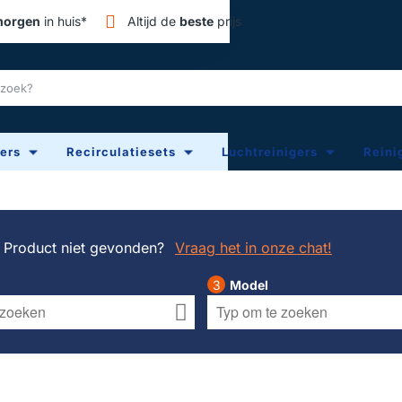
orgen
in huis*
Altijd de
beste
prijs
ters
Recirculatiesets
Luchtreinigers
Reini
Product niet gevonden?
Vraag het in onze chat!
Model