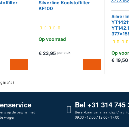
toffilter
Silverline Koolstoffilter
KF100
Silverli
YT14211
YT142.1
377x1
Op voorraad
Op voor
€ 23,95
per stuk
€ 19,50
agina's)
tenservice
Bel +31 314 745 
 eens op de pagina met
Bereikbaar van maandag t/m vrij
de vragen
09.00 - 12.00 / 13.00 - 17.00